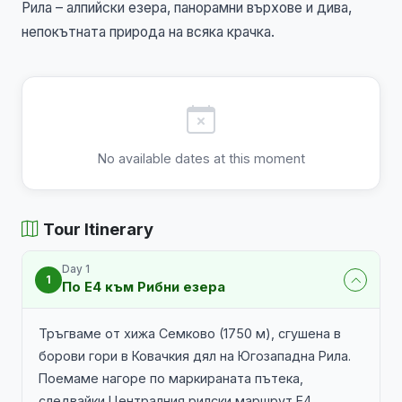
Рила – алпийски езера, панорамни върхове и дива,
непокътната природа на всяка крачка.
No available dates at this moment
Tour Itinerary
Day 1
1
По Е4 към Рибни езера
Тръгваме от хижа Семково (1750 м), сгушена в
борови гори в Ковачкия дял на Югозападна Рила.
Поемаме нагоре по маркираната пътека,
следвайки Централния рилски маршрут Е4.