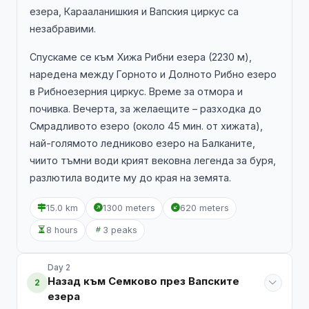
езера, Карааланишкия и Вапския циркус са
незабравими.
Спускаме се към Хижа Рибни езера (2230 м),
наредена между Горното и Долното Рибно езеро
в Рибноезерния циркус. Време за отмора и
почивка. Вечерта, за желаещите – разходка до
Смрадливото езеро (около 45 мин. от хижата),
най-голямото ледниково езеро на Балканите,
чиито тъмни води крият вековна легенда за буря,
разлютила водите му до края на земята.
15.0 km
1300 meters
620 meters
8 hours
3 peaks
Day 2
Назад към Семково през Вапските
2
езера