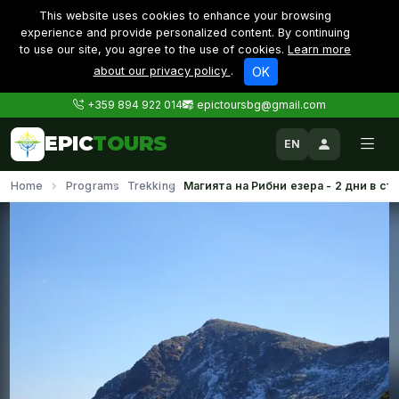
This website uses cookies to enhance your browsing
experience and provide personalized content. By continuing
to use our site, you agree to the use of cookies.
Learn more
about our privacy policy
.
OK
+359 894 922 014
epictoursbg@gmail.com
EPIC
TOURS
EN
Home
Programs
Trekking
Магията на Рибни езера - 2 дни в съ