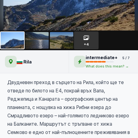
Магията на Рибни езера - 2
дни в сърцето на Рила
+4
intermediate+
5 / 7
Rila
What does this mean? →
Двудневен преход в сърцето на Рила, който ще те
отведе по билото на Е4, покрай връх Вапа,
Реджепица и Канарата – орографския център на
планината, с нощувка на хижа Рибни езера до
Смрадливото езеро – най-голямото ледниково езеро
на Балканите. Маршрутът с тръгване от хижа
Семково е едно от най-пълноценните преживявания в