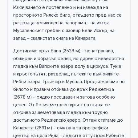
Изкачването е постепенно и ни извежда на
просторното Рилско било, откъдето пред нас се
разгръща великолепна панорама – на изток
Мусаленският гребен с язовир Бели Искър, на
запад – скалистата снага на Канарата.
Достигаме връх Вапа (2528 м) – ненатрапчив,
обширен и обрасъл с клек, но дарен с невероятна
гледка към Вапските езера долу в циркуса. Тук е
и кръстопътят, разделящ пътеките към хижите
Рибни езера, Грънчар и Мусала. Продължаваме по
билото и правим отбивка до връх Реджепица
(2678 м) – рядко посещаван и затова особено
ценен. От белия метален кръст на върха се
открива зашеметяваща гледка към трудно
достъпното Реджепско езеро. Оттам стигаме до
Канарата (2691 м) – смятана за орографски
център на цяла Рила. Гледките оттук към Рибните