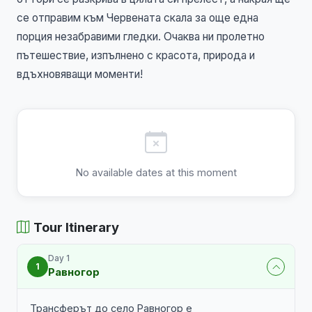
се отправим към Червената скала за още една
порция незабравими гледки. Очаква ни пролетно
пътешествие, изпълнено с красота, природа и
вдъхновяващи моменти!
No available dates at this moment
Tour Itinerary
Day 1
1
Равногор
Трансферът до село Равногор е