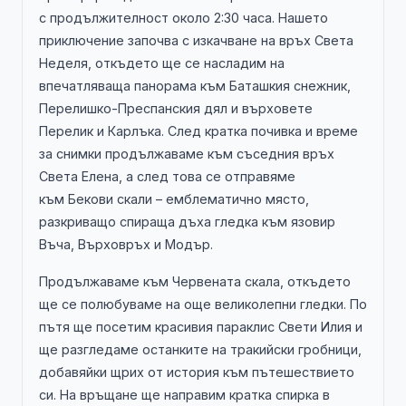
с продължителност около 2:30 часа. Нашето
приключение започва с изкачване на връх Света
Неделя, откъдето ще се насладим на
впечатляваща панорама към Баташкия снежник,
Перелишко-Преспанския дял и върховете
Перелик и Карлъка. След кратка почивка и време
за снимки продължаваме към съседния връх
Света Елена, а след това се отправяме
към Бекови скали – емблематично място,
разкриващо спираща дъха гледка към язовир
Въча, Върховръх и Модър.
Продължаваме към Червената скала, откъдето
ще се полюбуваме на още великолепни гледки. По
пътя ще посетим красивия параклис Свети Илия и
ще разгледаме останките на тракийски гробници,
добавяйки щрих от история към пътешествието
си. На връщане ще направим кратка спирка в