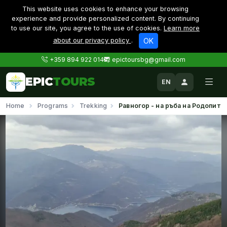
This website uses cookies to enhance your browsing
experience and provide personalized content. By continuing
to use our site, you agree to the use of cookies.
Learn more
about our privacy policy
.
OK
+359 894 922 014
epictoursbg@gmail.com
EPIC
TOURS
EN
Home
Programs
Trekking
Равногор - на ръба на Родопите