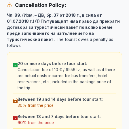
Cancellation Policy:
Чл. 89. (Изм. – ДВ, бр. 37 от 2018 г., в сила от
01.07.2018 г.) (1) Пътуващият има право да прекрати
договора за туристически пакет по всяко време
преди започването на изпълнението на
туристическия пакет.
The tourist owes a penalty as
follows:
20 or more days before tour start:
Cancellation fee of 10 € / 19.56 lv., as well as if there
are actual costs incurred for bus transfers, hotel
reservations, etc., included in the package price of
the trip
Between 19 and 14 days before tour start:
30% from the price
Between 13 and 7 days before tour start:
60% from the price