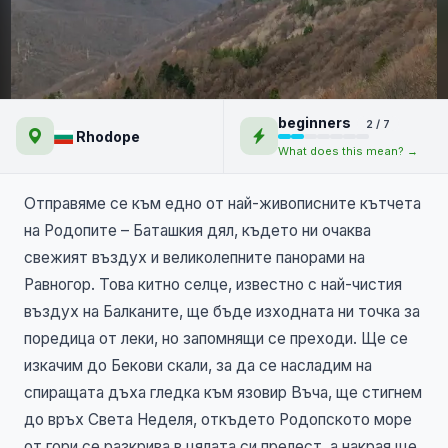
Равногор - на ръба на
beginners
2 / 7
Родопите
Rhodope
What does this mean? →
Отправяме се към едно от най-живописните кътчета
на Родопите – Баташкия дял, където ни очаква
свежият въздух и великолепните панорами на
Равногор. Това китно селце, известно с най-чистия
въздух на Балканите, ще бъде изходната ни точка за
поредица от леки, но запомнящи се преходи. Ще се
изкачим до Бекови скали, за да се насладим на
спиращата дъха гледка към язовир Въча, ще стигнем
до връх Света Неделя, откъдето Родопското море
от гори се разкрива в цялата си прелест, а накрая ще