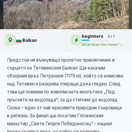
Пролет в Тетевенския
beginners
2 / 7
Балкан: Връх Петрахиля,
Balkan
What does this mean? →
водопад Скока и
Гложенския манастир
Предстои ни вълнуващо пролетно приключение в
сърцето на Тетевенския Балкан! Ще изкачим
обзорния връх Петрахиля (1179 м), който се извисява
над Тетевен и разкрива спиращи дъха гледки. След
това ще поемем по живописната екопътека „Под
пръските на водопада“, за да стигнем до водопад
Скока – едно от най-красивите природни съкровища
в региона. За финал ще посетим Гложенския
манастир „Свети Георги Победоносец“ - кацнал
върху скалист връх, от който се разкрива