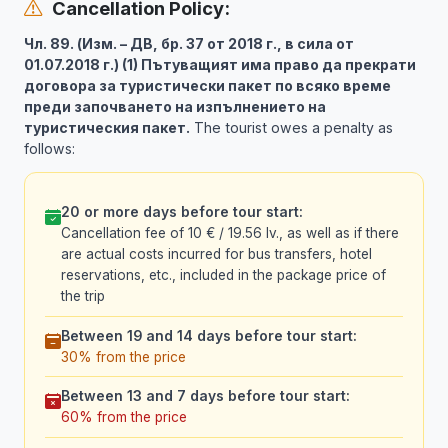
Cancellation Policy:
Чл. 89. (Изм. – ДВ, бр. 37 от 2018 г., в сила от
01.07.2018 г.) (1) Пътуващият има право да прекрати
договора за туристически пакет по всяко време
преди започването на изпълнението на
туристическия пакет.
The tourist owes a penalty as
follows:
20 or more days before tour start:
Cancellation fee of 10 € / 19.56 lv., as well as if there
are actual costs incurred for bus transfers, hotel
reservations, etc., included in the package price of
the trip
Between 19 and 14 days before tour start:
30% from the price
Between 13 and 7 days before tour start:
60% from the price