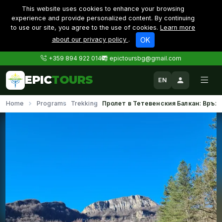
This website uses cookies to enhance your browsing
experience and provide personalized content. By continuing
to use our site, you agree to the use of cookies.
Learn more
about our privacy policy
.
OK
+359 894 922 014
epictoursbg@gmail.com
EPIC
TOURS
EN
Home
Programs
Trekking
Пролет в Тетевенския Балкан: Връх