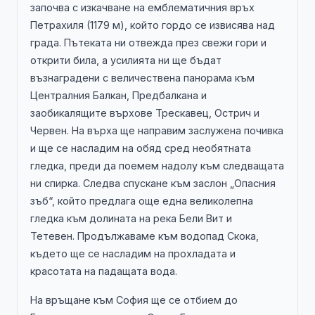
започва с изкачване на емблематичния връх
Петрахиля (1179 м), който гордо се извисява над
града. Пътеката ни отвежда през свежи гори и
открити била, а усилията ни ще бъдат
възнаградени с величествена панорама към
Централния Балкан, Предбалкана и
заобикалящите върхове Трескавец, Острич и
Червен. На върха ще направим заслужена почивка
и ще се насладим на обяд сред необятната
гледка, преди да поемем надолу към следващата
ни спирка. Следва спускане към заслон „Опасния
зъб“, който предлага още една великолепна
гледка към долината на река Бели Вит и
Тетевен. Продължаваме към водопад Скока,
където ще се насладим на прохладата и
красотата на падащата вода.
На връщане към София ще се отбием до