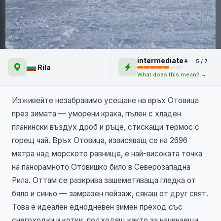
Връх Отовица - еднодневно
intermediate+
5 / 7
зимно изкачване
Rila
What does this mean? →
Изживейте незабравимо усещане на връх Отовица
през зимата — уморени крака, пълен с хладен
планински въздух дроб и ръце, стискащи термос с
горещ чай. Връх Отовица, извисяващ се на 2696
метра над морското равнище, е най-високата точка
на панорамното Отовишко било в Северозападна
Рила. Оттам се разкрива зашеметяваща гледка от
бяло и синьо — замразен пейзаж, сякаш от друг свят.
Това е идеален еднодневен зимен преход със
снегоходки и котки, подходящ както за начинаещи