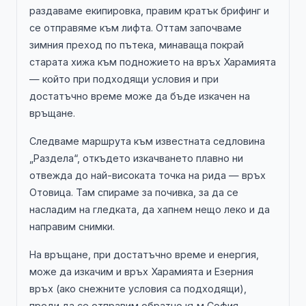
раздаваме екипировка, правим кратък брифинг и
се отправяме към лифта. Оттам започваме
зимния преход по пътека, минаваща покрай
старата хижа към подножието на връх Харамията
— който при подходящи условия и при
достатъчно време може да бъде изкачен на
връщане.
Следваме маршрута към известната седловина
„Раздела“, откъдето изкачването плавно ни
отвежда до най-високата точка на рида — връх
Отовица. Там спираме за почивка, за да се
насладим на гледката, да хапнем нещо леко и да
направим снимки.
На връщане, при достатъчно време и енергия,
може да изкачим и връх Харамията и Езерния
връх (ако снежните условия са подходящи),
преди да се отправим обратно към София.