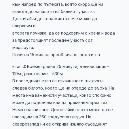
към напред по пътеката, която скоро ще ни
изведе до началото на билният участък.
Достигайки до това място вече може да
направим и
втората почивка, да се подкрепим с храна и вода
за предстоящият последен участък от
маршрута.
Почивка 15 мин. за преобличане, вода и т.н
Етап 3: Времетраене 25 минути, денивелация –
119м., разстояние – 530м.
В последният етап от изкачването пътеката
следва билото, което ще ни отведе до върха. На
места има каменисти участъци, които спокойно
може да подсечем или да преминем през тях.
Няма опасни зони. Достигайки върха може да се
насладим на 360 градусова гледка. На
северозапад ни се открива изцяло съседният