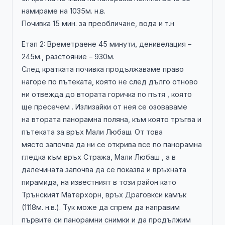
намираме на 1035м. н.в.
Почивка 15 мин. за преобличане, вода и т.н
Етап 2: Времетраене 45 минути, денивелация –
245м., разстояние – 930м.
След кратката почивка продължаваме право
нагоре по пътеката, която не след дълго отново
ни отвежда до втората горичка по пътя , която
ще пресечем . Излизайки от нея се озоваваме
на втората панорамна поляна, към която тръгва и
пътеката за връх Мали Любаш. От това
място започва да ни се открива все по панорамна
гледка към връх Стража, Мали Любаш , а в
далечината започва да се показва и връхната
пирамида, на известният в този район като
Трънският Матерхорн, връх Драговкси камък
(1118м. н.в.). Тук може да спрем да направим
първите си панорамни снимки и да продължим