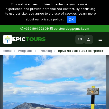
This website uses cookies to enhance your browsing
experience and provide personalized content. By continuing
to use our site, you agree to the use of cookies.
Learn more
about our privacy policy
.
OK
+359 894 922 014
epictoursbg@gmail.com
EPIC
TOURS
EN
Home
Programs
Trekking
Връх Любаш с дъх на пролет