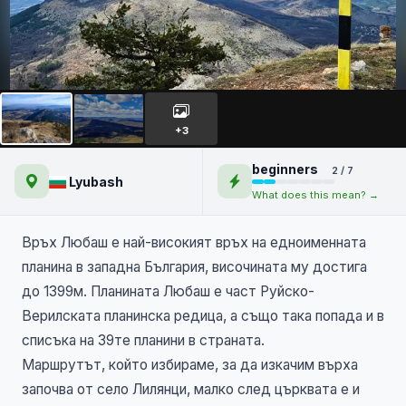
Връх Любаш с дъх на пролет
+3
beginners
2 / 7
Lyubash
What does this mean? →
Връх Любаш е най-високият връх на едноименната
планина в западна България, височината му достига
до 1399м. Планината Любаш е част Руйско-
Верилската планинска редица, а също така попада и в
списъка на 39те планини в страната.
Маршрутът, който избираме, за да изкачим върха
започва от село Лилянци, малко след църквата е и