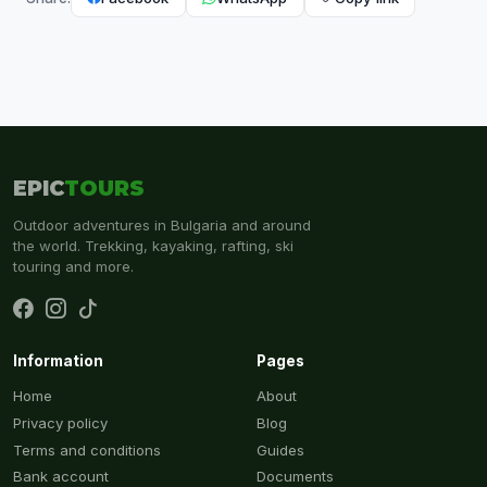
EPIC
TOURS
Outdoor adventures in Bulgaria and around
the world. Trekking, kayaking, rafting, ski
touring and more.
Information
Pages
Home
About
Privacy policy
Blog
Terms and conditions
Guides
Bank account
Documents