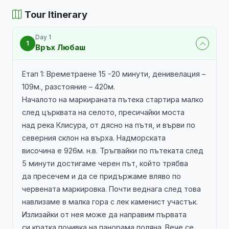
Tour Itinerary
Day 1
1
Връх Любаш
Етап 1: Времетраене 15 -20 минути, денивелация –
109м., разстояние – 420м.
Началото на маркираната пътека стартира малко
след църквата на селото, пресичайки моста
над река Клисура, от дясно на пътя, и върви по
северния склон на върха. Надморската
височина е 926м. н.в. Тръгвайки по пътеката след
5 минути достигаме черен път, който трябва
да пресечем и да се придържаме вляво по
червената маркировка. Почти веднага след това
навлизаме в малка гора с лек каменист участък.
Излизайки от нея може да направим първата
си кратка почивка на панорама поляна. Вече се