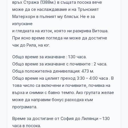
връх Стража (1388м.) в същата посока вече
може да се наслаждаваме и на Трънският
Матерхорн в пълният му блясък. Не е за
изпускане
и гледката на изток, която ни разкрива Витоша.
При ясно време погледа ни може да достигне
чак до Рила, на юг.
Общо време за изкачване : 1:30 часа.
Общо време за изкачване с почивките : 2 часа.
Обща положителна денивелация: 473 м.
Общо време на целият преход 3:30 – 4:00 часа . В
това число са включени и почивките, почивка на
върха и снимки с бавно темпо. Ако групата желае
може да направим бонус разходка към
програмата.
Време за достигане от София до Лилянци – 1:30
часа в посока.