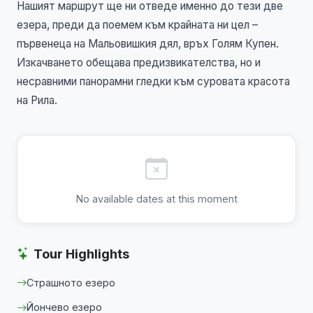
Нашият маршрут ще ни отведе именно до тези две
езера, преди да поемем към крайната ни цел –
първенеца на Мальовишкия дял, връх Голям Купен.
Изкачването обещава предизвикателства, но и
несравними панорамни гледки към суровата красота
на Рила.
No available dates at this moment
Tour Highlights
Страшното езеро
Йончево езеро