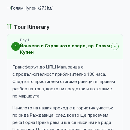
Голям Купен /2731м/
Tour Itinerary
Day 1
Йончево и Страшното езеро, вр. Голям
1
Купен
Трансферът до ЦПШ Мальовица е
с продължителност приблизително 1:30 часа.
След като пристигнем стягаме раниците, правим
разбор на това, което ни предстои и потегляме
по маршрута.
Началото на нашия преход е в гористия участък
по рида Ръждавица, след което ще пресечем
река Горна Прека река и ще се изкачим на рида
Гьолечица. Пътят ни продължава през участък с