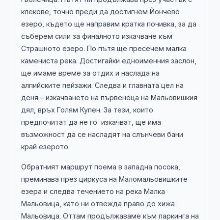
клекове, точно преди да достигнем Йончево
езеро, където ще направим кратка почивка, за да
съберем сили за финалното изкачване към
Страшното езеро. По пътя ще пресечем малка
камениста река. Достигайки едноименния заслон,
ще имаме време за отдих и наслада на
алпийските пейзажи. Следва и главната цел на
деня – изкачването на първенеца на Мальовишкия
дял, връх Голям Купен. За тези, които
предпочитат да не го изкачват, ще има
възможност да се насладят на слънчеви бани
край езерото.
Обратният маршрут поема в западна посока,
преминава през циркуса на Маломальовишките
езера и следва течението на река Малка
Мальовица, като ни отвежда право до хижа
Мальовица. Оттам продължаваме към паркинга на