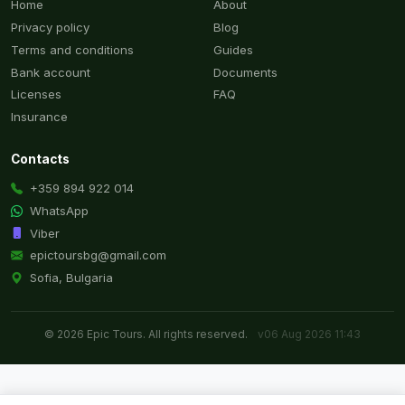
Home
About
Privacy policy
Blog
Terms and conditions
Guides
Bank account
Documents
Licenses
FAQ
Insurance
Contacts
+359 894 922 014
WhatsApp
Viber
epictoursbg@gmail.com
Sofia, Bulgaria
© 2026 Epic Tours. All rights reserved.
v06 Aug 2026 11:43