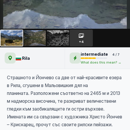
Голям Купен – първенецът
на Мальовишкия дял,
+4
Страшното и Йончево езеро
intermediate
4 / 7
Rila
What does this mean? →
Страшното и Йончево са две от най-красивите езера
в Рила, сгушени в Мальовишкия дял на
планината. Разположени съответно на 2465 м и 2013
м надморска височина, те разкриват величествени
гледки към заобикалящите ги остри върхове.
Имената им са свързани с художника Христо Йончев
– Крискарец, прочут със своите рилски пейзажи.