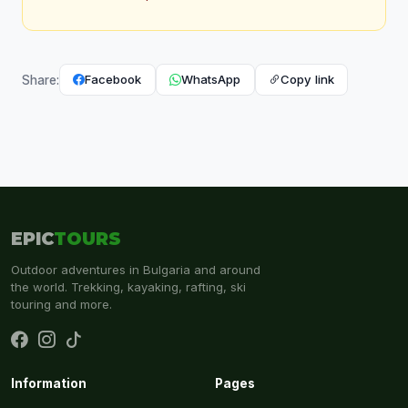
Facebook
WhatsApp
Copy link
Share:
EPIC
TOURS
Outdoor adventures in Bulgaria and around
the world. Trekking, kayaking, rafting, ski
touring and more.
Information
Pages