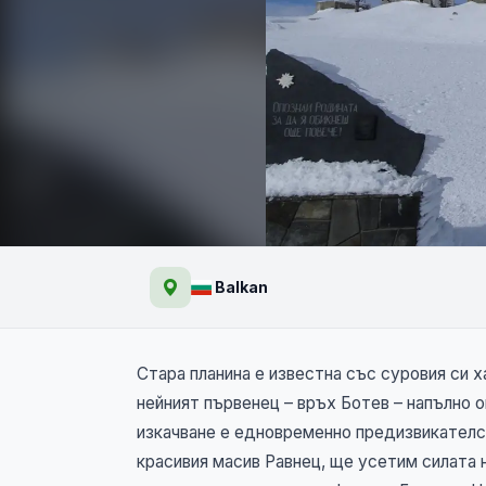
Зимен изгрев от връх
Balkan
масива Равнец
Стара планина е известна със суровия си 
нейният първенец – връх Ботев – напълно 
изкачване е едновременно предизвикателс
красивия масив Равнец, ще усетим силата н