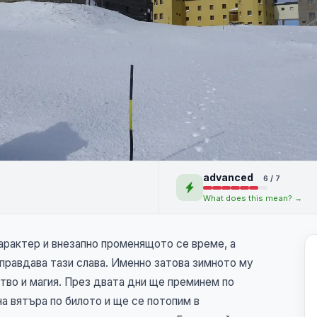
 Ботев през
advanced
6 / 7
What does this mean? →
характер и внезапно променящото се време, а
оправдава тази слава. Именно затова зимното му
тво и магия. През двата дни ще преминем по
а вятъра по билото и ще се потопим в