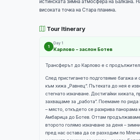
истинската зимна атмосфера на Балкана. Н
високата точка на Стара планина.
Tour Itinerary
Day 1
1
Карлово – заслон Ботев
Трансферът до Карлово е с продължителн
След пристигането подготвяме багажа и 
към хижа „Равнец“. Пътеката до нея е из
стегнато изкачване. Достигайки хижата, п
захващаме за „работа“. Поемаме по рида 
– място, откъдето се разкрива панорама 
Амбарица до Ботев. Оттам продължаваме 
второто голямо изкачване за деня – зимн
пред нас остава да се разходим по Млечн