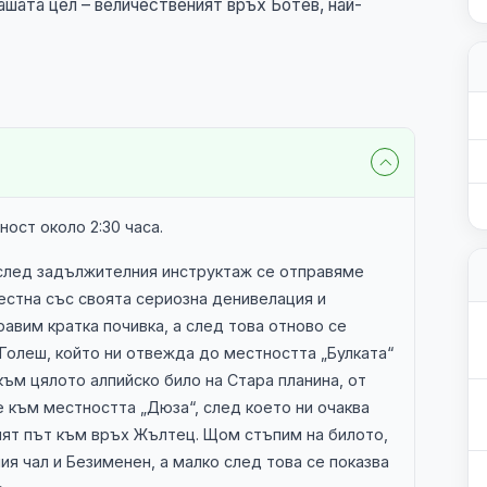
ашата цел – величественият връх Ботев, най-
ост около 2:30 часа.
след задължителния инструктаж се отправяме
вестна със своята сериозна денивелация и
равим кратка почивка, а след това отново се
Голеш, който ни отвежда до местността „Булката“
към цялото алпийско било на Стара планина, от
към местността „Дюза“, след което ни очаква
ият път към връх Жълтец. Щом стъпим на билото,
ия чал и Безименен, а малко след това се показва