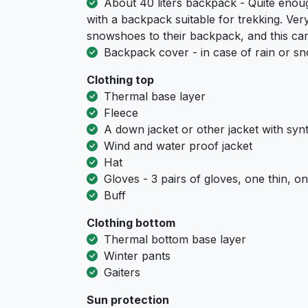
About 40 liters backpack - Quite enoug
with a backpack suitable for trekking. Ver
snowshoes to their backpack, and this c
Backpack cover - in case of rain or sn
Clothing top
Тhermal base layer
Fleece
A down jacket or other jacket with synt
Wind and water proof jacket
Hat
Gloves - 3 pairs of gloves, one thin, o
Buff
Clothing bottom
Тhermal bottom base layer
Winter pants
Gaiters
Sun protection