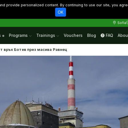
d provide personalized content. By continuing to use our site, you agre
OK
Sofia
s
Programs
Trainings
Vouchers
Blog
FAQ
Abou
от връх Ботев през масива Равнец