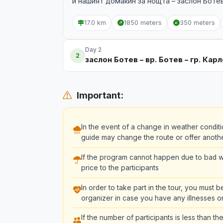
и нашият домакин за нощта – заслон Ботев
17.0 km
1850 meters
350 meters
Day 2
2
заслон Ботев – вр. Ботев – гр. Кар
Important:
In the event of a change in weather conditi
guide may change the route or offer another 
If the program cannot happen due to bad we
price to the participants
In order to take part in the tour, you must 
organizer in case you have any illnesses or
If the number of participants is less than 