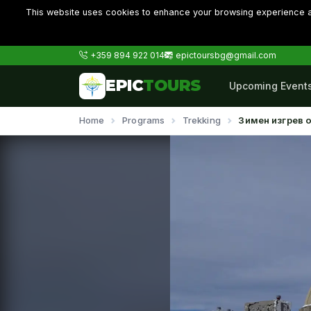
This website uses cookies to enhance your browsing experience an
+359 894 922 014
epictoursbg@gmail.com
EPIC
TOURS
Upcoming Event
Home
Programs
Trekking
Зимен изгрев 