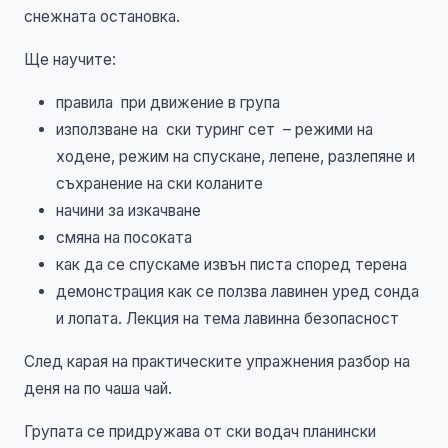
снежната остановка.
Ще научите:
правила при движение в група
използване на ски туринг сет – режими на
ходене, режим на спускане, лепене, разлепяне и
съхранение на ски коланите
начини за изкачване
смяна на посоката
как да се спускаме извън писта според терена
демонстрация как се ползва лавинен уред сонда
и лопата. Лекция на тема лавинна безопасност
След карая на практическите упражнения разбор на
деня на по чаша чай.
Групата се придружава от ски водач планински