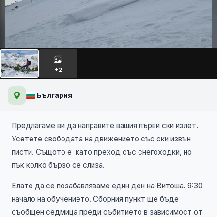
Обучение ски туринг -
интро
НОВО
+2
България
Предлагаме ви да направите вашия първи ски излет.
Усетете свободата на движението със ски извън
писти. Същото е като преход със снегоходки, но
пък колко бързо се слиза.
Елате да се позабавляваме един ден на Витоша. 9:30
начало на обучението. Сборния пункт ще бъде
съобщен седмица преди събитието в зависимост от