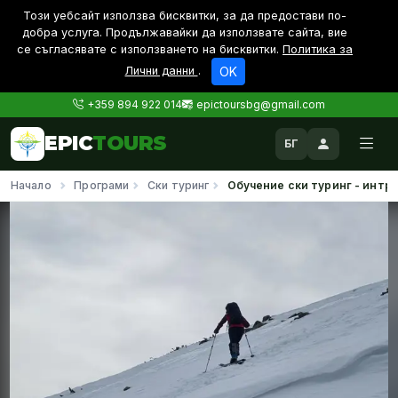
Този уебсайт използва бисквитки, за да предостави по-
дoбра услуга. Продължавайки да използвате сайта, вие
се съгласявате с използването на бисквитки.
Политика за
Лични данни
.
OK
+359 894 922 014
epictoursbg@gmail.com
EPIC
TOURS
БГ
Начало
Програми
Ски туринг
Обучение ски туринг - интр