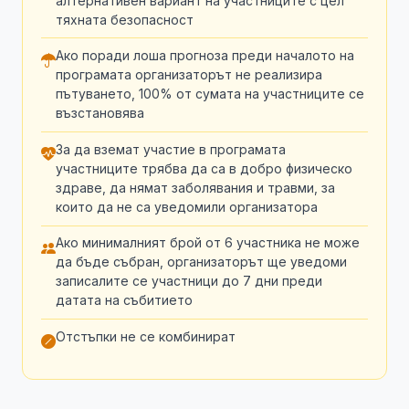
алтернативен вариант на участниците с цел
тяхната безопасност
Ако поради лоша прогноза преди началото на
програмата организаторът не реализира
пътуването, 100% от сумата на участниците се
възстановява
За да вземат участие в програмата
участниците трябва да са в добро физическо
здраве, да нямат заболявания и травми, за
които да не са уведомили организатора
Ако минималният брой от 6 участника не може
да бъде събран, организаторът ще уведоми
записалите се участници до 7 дни преди
датата на събитието
Отстъпки не се комбинират