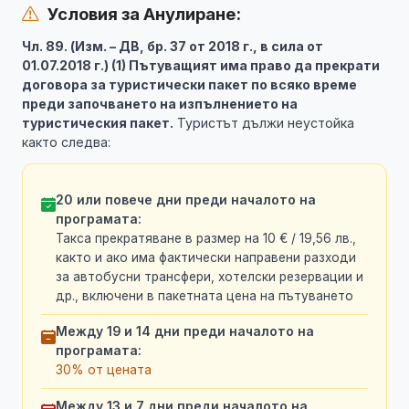
Условия за Анулиране:
Чл. 89. (Изм. – ДВ, бр. 37 от 2018 г., в сила от
01.07.2018 г.) (1) Пътуващият има право да прекрати
договора за туристически пакет по всяко време
преди започването на изпълнението на
туристическия пакет.
Туристът дължи неустойка
както следва:
20 или повече дни преди началото на
програмата:
Такса прекратяване в размер на 10 € / 19,56 лв.,
както и ако има фактически направени разходи
за автобусни трансфери, хотелски резервации и
др., включени в пакетната цена на пътуването
Между 19 и 14 дни преди началото на
програмата:
30% от цената
Между 13 и 7 дни преди началото на