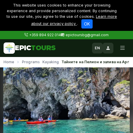
This website uses cookies to enhance your browsing
experience and provide personalized content. By continuing
to use our site, you agree to the use of cookies.
Learn more
about our privacy policy
.
OK
+359 894 922 014
epictoursbg@gmail.com
EPIC
TOURS
EN
Home
Programs
Kayaking
Тайните на Пелион и залива на Аргон