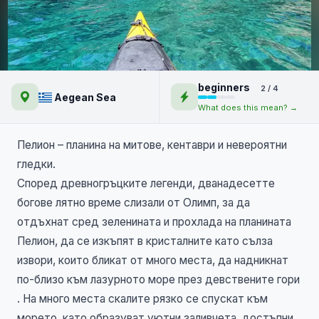
Тайните на Пелион и залива
beginners
2 / 4
на Аргонавтите | 5 дни каяк
Aegean Sea
What does this mean? →
Пелион – планина на митове, кентаври и невероятни
гледки.
Според древногръцките легенди, дванадесетте
богове лятно време слизали от Олимп, за да
отдъхнат сред зеленината и прохлада на планината
Пелион, да се изкъпят в кристалните като сълза
извори, които бликат от много места, да надникнат
по-близо към лазурното море през девствените гори
. На много места скалите рязко се спускат към
морето, като образуват уютни заливчета, достъпни