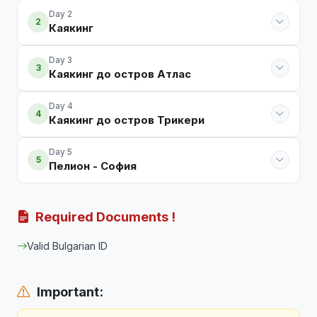
Day 2
2
Каякинг
Day 3
3
Каякинг до остров Атлас
Day 4
4
Каякинг до остров Трикери
Day 5
5
Пелион - София
Required Documents !
Valid Bulgarian ID
Important: