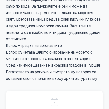
само по вода. За гмуркачите е рай и може да
изкарате часове наред в изследване на морския
свят. Бреговата ивица редува фини пясъчни плажове
и едри средиземноморски камъни. Закътаните
плажчета са в изобилие и ти дават уединение далеч
от тълпите.
Волос – градът на аргонавтите
Волос съчетава цялото очарование на морето с
мистичната красота на планината на кентаврите.
Сред най-посещаваните и красиви градове в Гърция.
Богатството на региона и пъстрата му история са
оставили своя отпечатък върху архитектурата му.