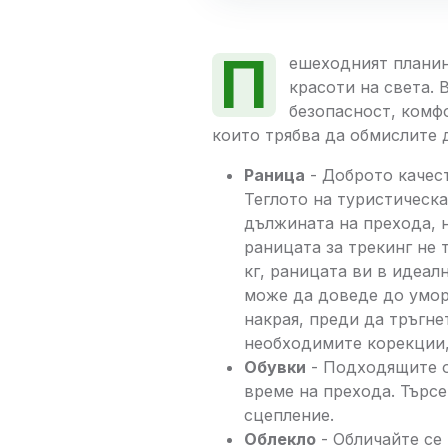
П
ешеходният планин
красоти на света. 
безопасност, комф
които трябва да обмислите 
Раница
- Доброто качест
Теглото на туристическ
дължината на прехода, 
раницата за трекинг не 
кг, раницата ви в идеал
може да доведе до умор
накрая, преди да тръгне
необходимите корекции, з
Обувки
- Подходящите о
време на прехода. Търсе
сцепление.
Облекло
- Обличайте се 