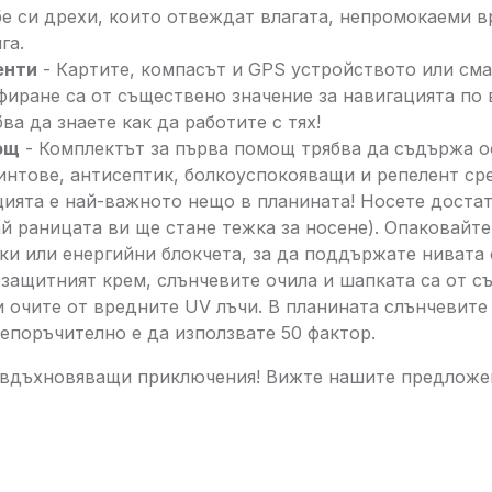
бе си дрехи, които отвеждат влагата, непромокаеми в
га.
енти
- Картите, компасът и GPS устройството или см
иране са от съществено значение за навигацията по 
бва да знаете как да работите с тях!
ощ
- Комплектът за първа помощ трябва да съдържа 
интове, антисептик, болкоуспокояващи и репелент ср
ията е най-важното нещо в планината! Носете достат
ай раницата ви ще стане тежка за носене). Опаковайт
дки или енергийни блокчета, за да поддържате нивата 
защитният крем, слънчевите очила и шапката са от с
 очите от вредните UV лъчи. В планината слънчевите
епоръчително е да използвате 50 фактор.
е вдъхновяващи приключения! Вижте нашите предлож