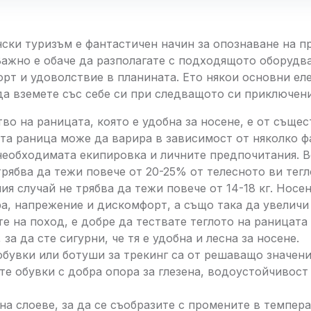
ски туризъм е фантастичен начин за опознаване на п
Важно е обаче да разполагате с подходящото оборудва
орт и удоволствие в планината. Ето някои основни ел
да вземете със себе си при следващото си приключени
во на раницата, която е удобна за носене, е от същес
ата раница може да варира в зависимост от няколко ф
необходимата екипировка и личните предпочитания. Вс
трябва да тежи повече от 20-25% от телесното ви тег
ния случай не трябва да тежи повече от 14-18 кг. Нос
а, напрежение и дискомфорт, а също така да увеличи 
те на поход, е добре да тествате теглото на раницата
а да сте сигурни, че тя е удобна и лесна за носене.
бувки или ботуши за трекинг са от решаващо значени
те обувки с добра опора за глезена, водоустойчивост
на слоеве, за да се съобразите с промените в темпер