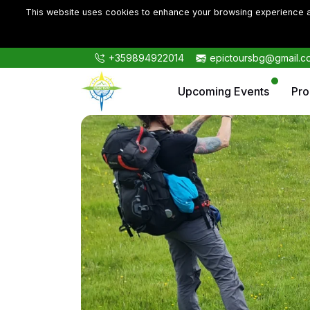
This website uses cookies to enhance your browsing experience an
+359894922014
epictoursbg@gmail.c
Upcoming Events
Pr