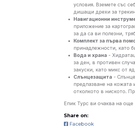
условия. Вземете със се
дишащи дрехи за трекин
Навигационни инструм
приложение за картограф
за да са ви полезни, тря
Комплект за първа пом
принадлежности, като б
Вода и храна
- Хидратац
за ден, в противен случ
закуски, като микс от я
Слънцезащита
- Слънце
предпазване на кожата и
отколкото в ниското. Пр
Епик Турс ви очаква на ощ
Share on:
Facebook