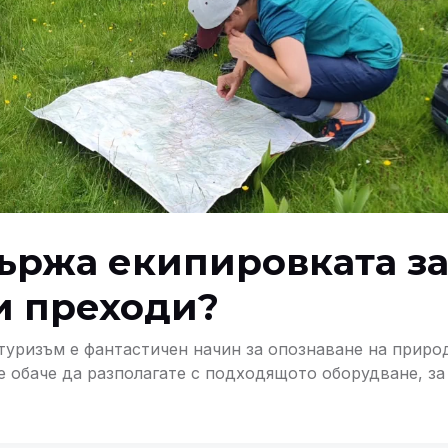
ържа екипировката з
и преходи?
уризъм е фантастичен начин за опознаване на приро
е обаче да разполагате с подходящото оборудване, за
удоволствие в планината.