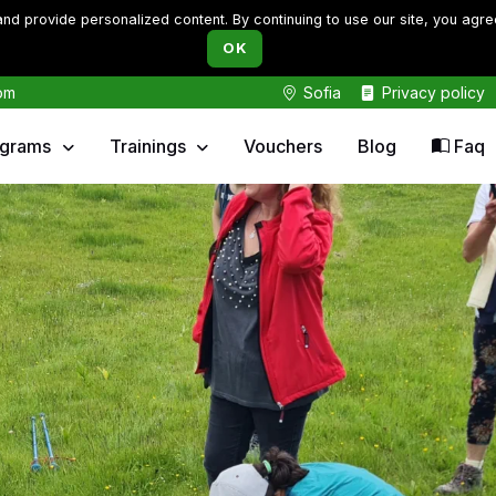
d provide personalized content. By continuing to use our site, you agre
OK
om
Sofia
Privacy policy
ograms
Trainings
Vouchers
Blog
Faq