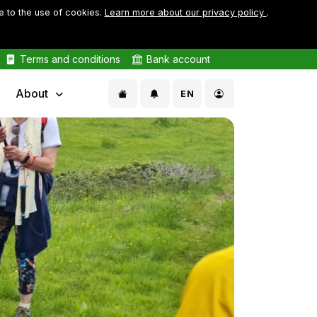
e to the use of cookies.
Learn more about our privacy policy
.
Terms and conditions
Bank account
About
EN