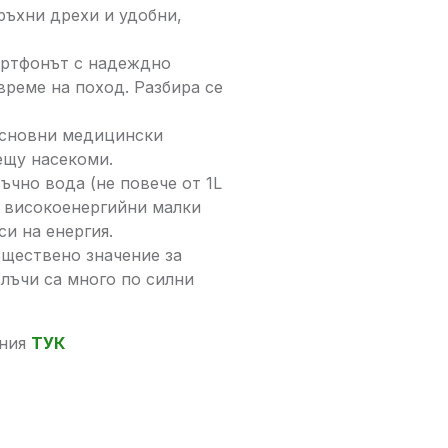
ръхни дрехи и удобни,
артфонът с надеждно
време на поход. Разбира се
основни медицински
ещу насекоми.
ъчно вода (не повече от 1L
е високоенергийни малки
си на енергия.
ъществено значение за
 лъчи са много по силни
ения
ТУК