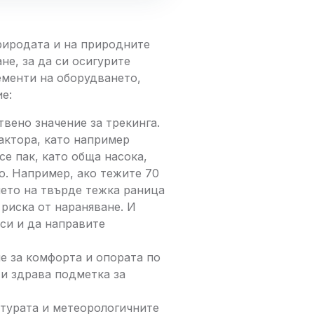
риродата и на природните
не, за да си осигурите
ементи на оборудването,
е:
твено значение за трекинга.
актора, като например
е пак, като обща насока,
ло. Например, ако тежите 70
енето на твърде тежка раница
риска от нараняване. И
 си и да направите
е за комфорта и опората по
 и здрава подметка за
атурата и метеорологичните