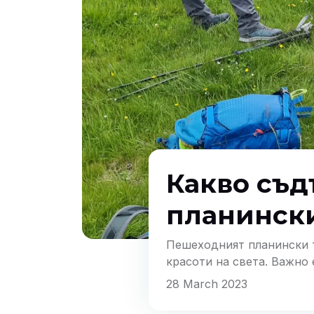
Какво съд
планинск
Пешеходният планински т
красоти на света. Важно 
безопасност, комфорт и 
28 March 2023