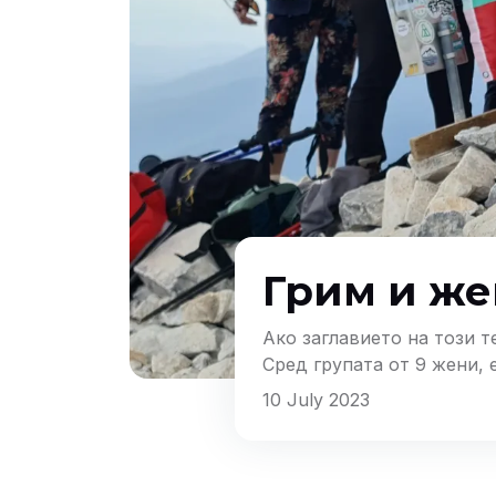
Грим и же
Ако заглавието на този т
Сред групата от 9 жени,
втори водач), без който 
10 July 2023
изключителна важност за