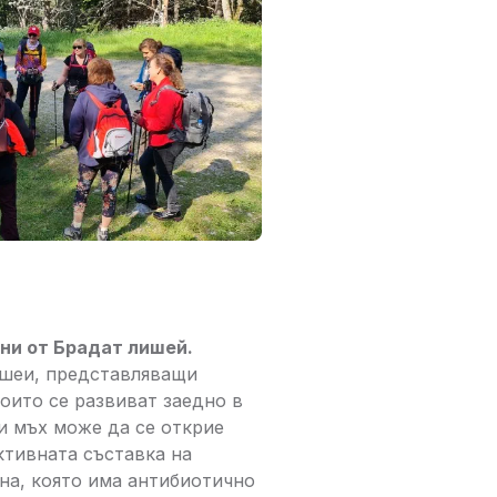
яни от Брадат лишей.
ишеи, представляващи
оито се развиват заедно в
и мъх може да се открие
ктивната съставка на
на, която има антибиотично