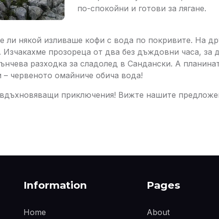
по-спокойни и готови за лягане.
е ли някой изливаше кофи с вода по покривите. На др
. Изчакахме прозореца от два без дъждовни часа, за 
ънчева разходка за сладолед в Сандански. А планинат
и – червеното омайниче обича вода!
е вдъхновяващи приключения! Вижте нашите предлож
Information
Pages
Home
About