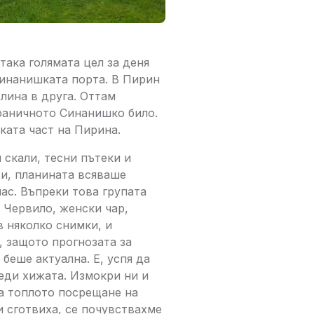
така голямата цел за деня
Синанишката порта. В Пирин
лина в друга. Оттам
траничното Синанишко било.
ката част на Пирина.
 скали, тесни пътеки и
и, планината всяваше
ас. Въпреки това групата
. Червило, женски чар,
в няколко снимки, и
, защото прогнозата за
беше актуална. Е, успя да
реди хижата. Измокри ни и
а топлото посрещане на
и сготвиха, се почувствахме