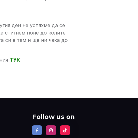
угия ден не успяхме да се
да стигнем поне до колите
а си е там и ще ни чака до
ения
ТУК
Follow us on