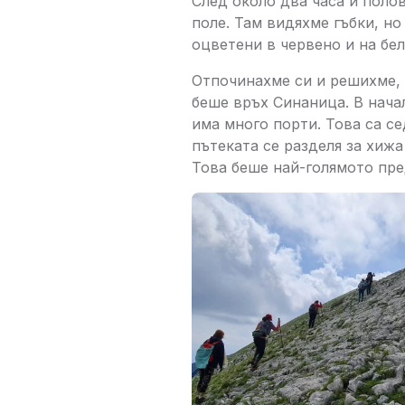
След около два часа и поло
поле. Там видяхме гъбки, но 
оцветени в червено и на бел
Отпочинахме си и решихме, 
беше връх Синаница. В нача
има много порти. Това са с
пътеката се разделя за хижа
Това беше най-голямото пре