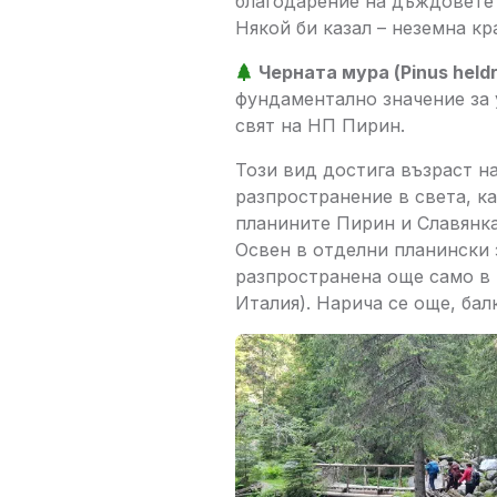
благодарение на дъждовете 
Някой би казал – неземна кра
Черната мура (Pinus heldre
фундаментално значение за 
свят на НП Пирин.
Този вид достига възраст на
разпространение в света, к
планините Пирин и Славянка
Освен в отделни планински 
разпространена още само в
Италия). Нарича се още, бал