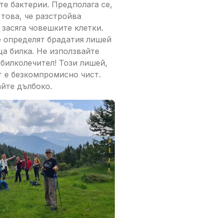
е бактерии. Предполага се,
 това, че разстройва
 засяга човешките клетки.
е определят брадатия лишей
а билка. Не използвайте
 билколечител! Този лишей,
т е безкомпромисно чист.
айте дълбоко.