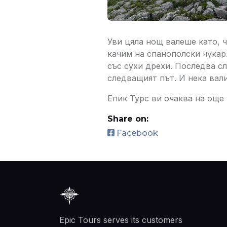
Уви цяла нощ валеше като, ч
качим на спанополски чукар
със сухи дрехи. Последва сл
следващият път. И нека вал
Епик Турс ви очаква на ощ
Share on:
Facebook
Epic Tours serves its customers