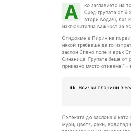
A
ко заглавието на т
Сред групата от 9 
втори водач), без 
изключителна важност за вс
Отидохме в Пирин на първи 
някой трябваше да го изпра
заслон Спано поле и връх С
Синаница. Групата беше от 
приказно място отиваме!” – 
Всички планини в Бъл
Пътеката до заслона е като 
мури, цветя, реки, водопад