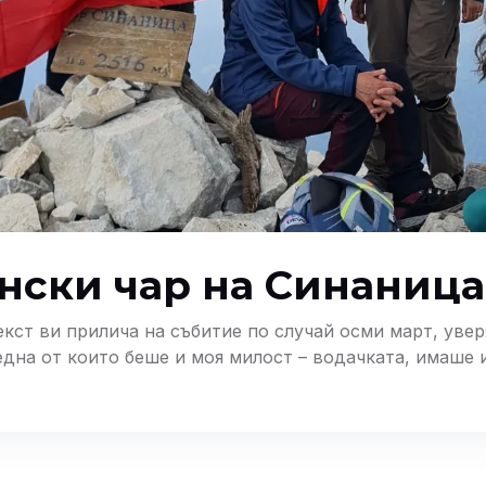
нски чар на Синаница
екст ви прилича на събитие по случай осми март, увер
 една от които беше и моя милост – водачката, имаше
историята нямаше да е такава каквато е. Неговата по
 всички нас!