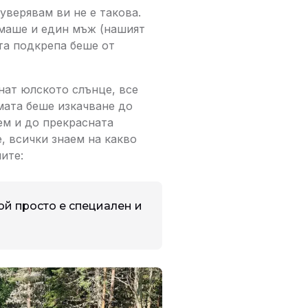
уверявам ви не е такова.
имаше и един мъж (нашият
ата подкрепа беше от
нат юлското слънце, все
амата беше изкачване до
ем и до прекрасната
, всички знаем на какво
ите:
ой просто е специален и