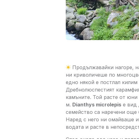
Продължавайки нагоре, на
ни криволичеше по многоцв
едно някой е постлал килим
Дребнолюспестият карамфил
камъните. Той расте от юни
м.
Dianthуs microlepis
е вид 
семейство са наречени още 
Наред с него ни омайваше и
водата и расте в непосредст