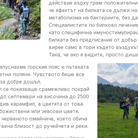
действие върху грам-положителнит
че ефектът на билката се дължи на
метаболизма на бактериите, без да
Специалистите по билково лечени
като специфична имуностимулиращ
билката без предписание от добър
вирее само в гори където въздухъ
Така, че ако я видите, просто диш
пуснахме горския пояс и пътеката
етни поляни. Чувството беше все
 за добре дошъл.
 се показваше срамежливо покрай
 до септември на височина до 2500
див карамфил, а цветята от това
божествени или зевсови цветя.
 червеното омайниче, което обича
вена близост до ручейчета и реки.