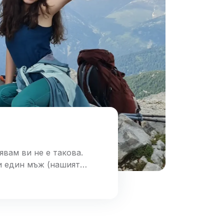
явам ви не е такова.
 и един мъж (нашият
дкрепа беше от