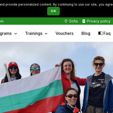
d provide personalized content. By continuing to use our site, you agre
OK
om
Sofia
Privacy policy
ograms
Trainings
Vouchers
Blog
Faq