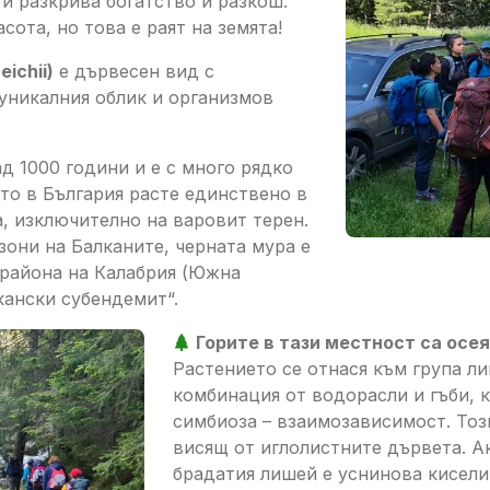
и разкрива богатство и разкош.
сота, но това е раят на земята!
ichii)
е дървесен вид с
уникалния облик и организмов
д 1000 години и е с много рядко
ато в България расте единствено в
, изключително на варовит терен.
зони на Балканите, черната мура е
 района на Калабрия (Южна
кански субендемит“.
Горите в тази местност са осе
Растението се отнася към група л
комбинация от водорасли и гъби, к
симбиоза – взаимозависимост. Тоз
висящ от иглолистните дървета. А
брадатия лишей е уснинова кисели