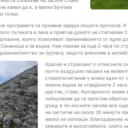
вина се озовахме на заслон Спано
не какви да е, а малки бунгала
и точки.
че програмата се променя заради лошата прогноза. И 
лото пътеката е лека и приятна докато не стигнахме 
едловини, които позволяват преминаването от една до
 Синаница и за върха. Ние поехме за още 2 часа по с
дизвикателство за групата, защото влязохме в алпийс
Красив и страховит с отвесните си
почти въздушни пасажи на момент
страхопочитание у всеки един от н
изкачи върха за отредените 2 часа
щастие, страх, българското знаме 
побързахме да се запътим обратно
дъжд в по-късните часове все още 
ни застигне на около 30 минути п
малко ни изплаши. Благодарение н
хижарите и вкусотийките, които н