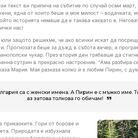
ози текст ви прилича на събитие по случай осми март, 
жени, една от които беше и моя милост – водачката, 
който историята нямаше да е такава каквато е. Негов
ички нас!
юли защото решихме, че ако всички искат да посрещ
ти. Прогнозата беше за дъжд в събота вечер, а прогр
панополски чукар. През втория ден трябваше да стигн
ранна сутрин в прекрасно настроение. “Ама разбира се
каза Мария. Мая разказа колко ѝ е любим Пирин, с дум
гария са с женски имена. А Пирин е с мъжко име. Т
аз затова толкова го обичам!
в приказките. Гори от борове и
чета. Природата е избухнала