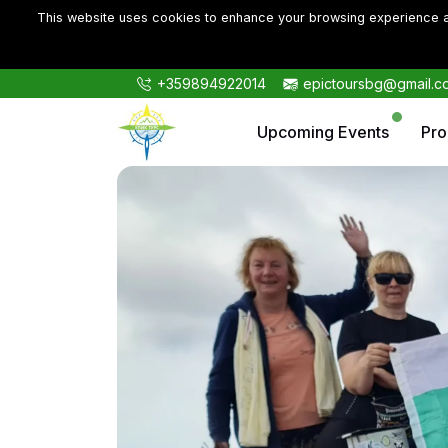
This website uses cookies to enhance your browsing experience an
+359894922014
epictoursbg@gmail.c
Upcoming Events
Pr