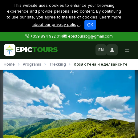
This website uses cookies to enhance your browsing
experience and provide personalized content. By continuing
to use our site, you agree to the use of cookies.
Learn more
about our privacy policy
.
OK
+359 894 922 014
epictoursbg@gmail.com
EPIC
TOURS
EN
Home
Programs
Trekking
Козя стена и еделвайсите