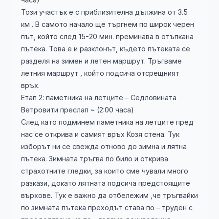
Този участък е с приблизителна дължина от 3.5
км . В самото начало ще търгнем по широк черен
път, който след 15-20 мин. преминава в отъпкана
пътека. Това е и разклонът, където пътеката се
разделя на зимен и летен маршрут. Тръгваме
летния маршрут , който подсича отсрещният
връх.
Етап 2: паметника на летците – Седловината
Ветровити преслап ~ (2:00 часа)
След като подминем паметника на летците пред
нас се открива и самият връх Козя стена. Тук
изборът ни се свежда отново до зимна и лятна
пътека. Зимната тръгва по било и открива
страхотните гледки, за които сме чували много
разкази, докато лятната подсича предстоящите
върхове. Тук е важно да отбележим ,че тръгвайки
по зимната пътека преходът става по – труден с