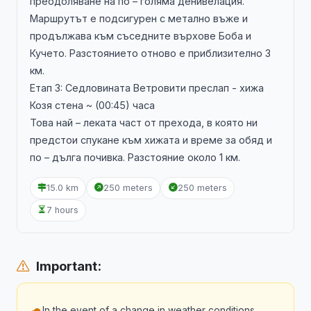
преодоляване на по – голяма денивелация.
Маршрутът е подсигурен с метално въже и
продължава към съседните върхове Боба и
Кучето. Разстоянието отново е приблизително 3
км.
Етап 3: Седловината Ветровити преслап - хижа
Козя стена ~ (00:45) часа
Това най – леката част от прехода, в която ни
предстои спукане към хижата и време за обяд и
по – дълга почивка. Разстояние около 1 км.
15.0 km
250 meters
250 meters
7 hours
Important:
In the event of a change in weather conditions