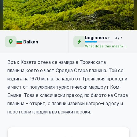
Козя стена и еделвайсите
beginners+
3 / 7
Balkan
What does this mean? →
Връх Козята стена се намира в Троянската
планина,която е част Средна Стара планина. Той се
издига на 1670 м. н.в. западно от Троянския проход и
е част от популярния туристически маршрут Ком-
Емине. Това е класически преход по билото на Стара
планина – открит, с плавни извивки нагоре-надолу и
просторни гледки във всички посоки.