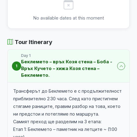
No available dates at this moment
Tour Itinerary
Day 1
Беклемето – връх Козя стена – Боба -
1
Връх Кучето – хижа Козя стена –
Беклемето.
Трансферът до Беклемето е с продължителност
приблизително 2:30 часа. След като пристигнем
стягаме раниците, правим разбор на това, което
ни предстои и потегляме по маршрута.
Самият преход ще разделим на 3 етапа:
Етап 1: Беклемето – паметник на летците ~ (1:00
часа)