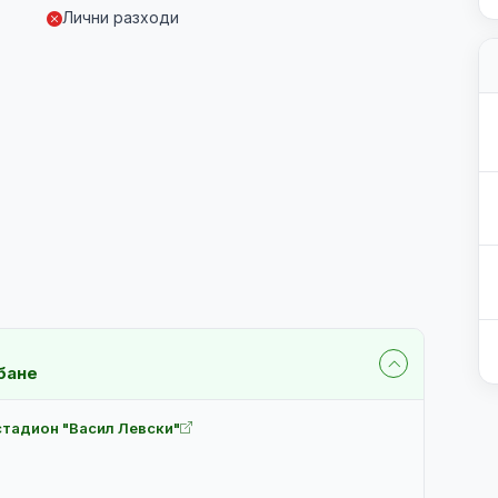
Лични разходи
бане
стадион "Васил Левски"