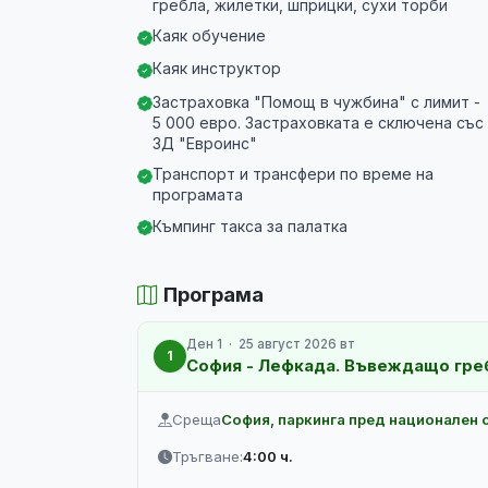
гребла, жилетки, шприцки, сухи торби
Каяк обучение
Каяк инструктор
Застраховка "Помощ в чужбина" с лимит -
5 000 евро. Застраховката е сключена със
ЗД "Евроинс"
Транспорт и трансфери по време на
програмата
Къмпинг такса за палатка
Програма
Ден 1 · 25 август 2026 вт
1
София - Лефкада. Въвеждащо гре
Среща
София, паркинга пред национален 
Тръгване:
4:00 ч.