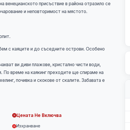
 на венецианското присъствие в района отразило се
очарование и неповторимост на мястото.
опит.
бем с каяците и до съседните острови. Особено
чакват ви диви плажове, кристално чисти води,
я. По време на каякинг преходите ще спираме на
елинг, почивка и скокове от скалите. Забавата е
Цената Не Включва
Изхранване