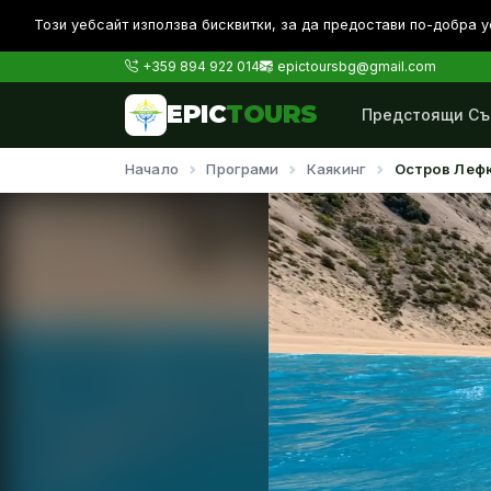
Този уебсайт използва бисквитки, за да предостави по-дoбра у
+359 894 922 014
epictoursbg@gmail.com
EPIC
TOURS
Предстоящи Съ
Начало
Програми
Каякинг
Остров Лефк