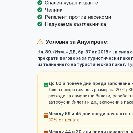
Спален чувал и шалте
Челник
Репелент против насекоми
Надуваема възглавничка
Условия за Анулиране:
Чл. 89. (Изм. – ДВ, бр. 37 от 2018 г., в сила
прекрати договора за туристически пакет
изпълнението на туристическия пакет.
Ту
До 60 и повече дни преди започване 
Такса прекратяване в размер на 20 € / 39
разходи за самолетни билети, фериботни
автобусни билети и др., включени в пак
Между 59 и 45 дни преди началото н
30% от цената
Между 44 и 30 дни преди началото н