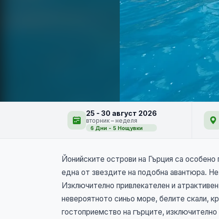
Остров Лефкада 6 д
25 - 30 август 2026
вторник – неделя
6 Дни - 5 Нощувки
Йонийските острови на Гърция са особено
една от звездите на подобна авантюра. Не
Изключително привлекателен и атрактивен 
невероятното синьо море, белите скали, к
гостоприемство на гърците, изключително 