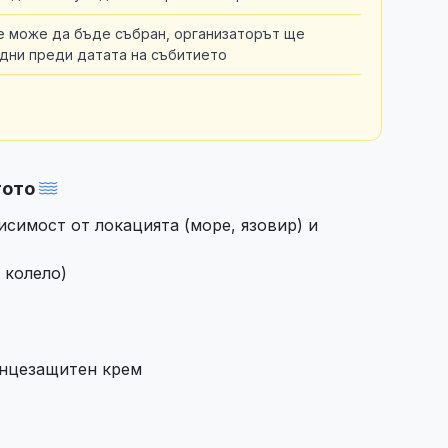
не може да бъде събран, организаторът ще
 дни преди датата на събитието
тото
исимост от локацията (море, язовир) и
 колело)
ънцезащитен крем