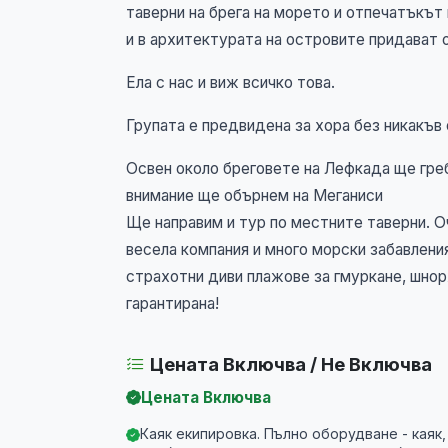
таверни на брега на морето и отпечатъкът
и в архитектурата на островите придават 
Ела с нас и виж всичко това.
Групата е предвидена за хора без никакъв 
Освен около бреговете на Лефкада ще гре
внимание ще обърнем на Меганиси
Ще направим и тур по местните таверни. О
весела компания и много морски забавлени
страхотни диви плажове за гмуркане, шнорх
гарантирана!
Цената Включва / Не Включва
Цената Включва
Каяк екипировка. Пълно оборудване - каяк,