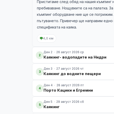
Пристигаме след обяд на нашия къмпинг н
пребиваване. Нощувките са на палатка. За
къмпинг оборудване ние ще се погрижим.
пътуването. Привечер ще направим едно г
спецификата на каяка.
4,0 км
Ден 2 · 26 август 2026 ср
2
Каякинг- водопадите на Нидри
Ден 3 · 27 август 2026 чт
3
Каякинг до водните пещери
Ден 4 · 28 август 2026 пт
4
Порто Кацики и Егремни
Ден 5 · 29 август 2026 сб
5
Каякинг