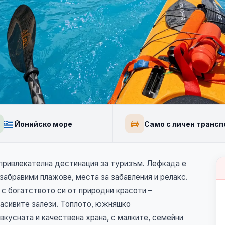
ни
Йонийско море
Само с личен трансп
+4
 привлекателна дестинация за туризъм. Лефкада е
забравими плажове, места за забавления и релакс.
с богатството си от природни красоти –
расивите залези. Топлото, южняшко
вкусната и качествена храна, с малките, семейни