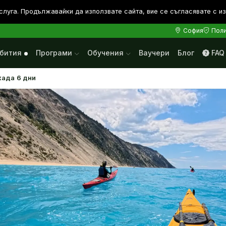
слуга. Продължавайки да използвате сайта, вие се съгласявате с и
София
Поли
бития
Програми
Обучения
Ваучери
Блог
FAQ
ада 6 дни