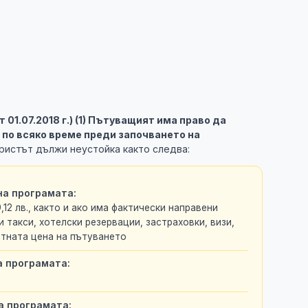
 от 01.07.2018 г.) (1) Пътуващият има право да
 по всяко време преди започването на
ристът дължи неустойка както следва:
на програмата:
,12 лв., както и ако има фактически направени
 такси, хотелски резервации, застраховки, визи,
етната цена на пътуването
а програмата:
а програмата: