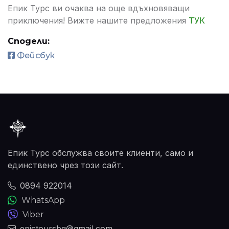
Епик Турс ви очаква на още вдъхновяващи
приключения! Вижте нашите предложения
ТУК
Сподели:
Фейсбук
Епик Турс обслужва своите клиенти, само и
единствено чрез този сайт.
0894 922014
WhatsApp
Viber
epictoursbg@gmail.com