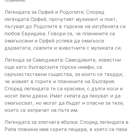
планини:
Легендата за Орфей и Родопите: Според
легендата Орфей, прочутият музикант и поет,
пътувал до Родопите в търсене на изгубената си
любов Евридика. Говори се, че планините са
омагьосани и Орфей успява да омагьоса
дърветата, скалите и животните с музиката си.
Легенда за Самодивата: Самодивите, известни
още като българските горски нимфи, са
свръхестествени същества, за които се твърди,
че живеят в горите и планините на България.
Според легендата те са красиви, с дълги коси и
носят бели дрехи. Имат силата да лекуват и да
омагьосват, но могат да бъдат и опасни за тези,
които се изпречат на пътя им.
Легендата за златната ябълка: Според легендата в
Рила планина има скрита пещера, в която се пази