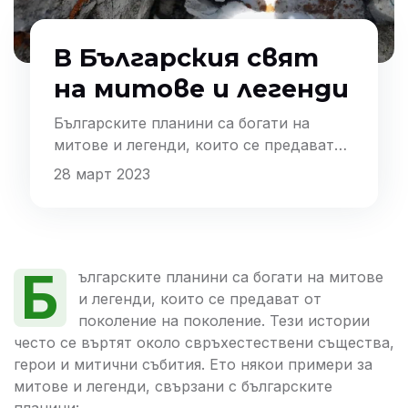
В Българския свят
на митове и легенди
Българските планини са богати на
митове и легенди, които се предават
от поколение на поколение. Тези
28 март 2023
истории често се въртят около
свръхестествени същества, герои и
митични събития. Ето някои примери за
митове и легенди, свързани с
Б
българските планини:
ългарските планини са богати на митове
и легенди, които се предават от
поколение на поколение. Тези истории
често се въртят около свръхестествени същества,
герои и митични събития. Ето някои примери за
митове и легенди, свързани с българските