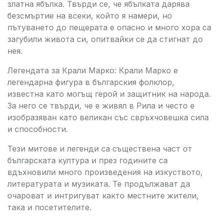
златна ябълка. Твърди се, че ябълката дарява
безсмъртие на всеки, който я намери, но
пътуването до пещерата е опасно и много хора са
загубили живота си, опитвайки се да стигнат до
нея.
Легендата за Крали Марко: Крали Марко е
легендарна фигура в българския фолклор,
известна като могъщ герой и защитник на народа.
За него се твърди, че е живял в Рила и често е
изобразяван като великан със свръхчовешка сила
и способности.
Тези митове и легенди са съществена част от
българската култура и през годините са
вдъхновили много произведения на изкуството,
литературата и музиката. Те продължават да
очароват и интригуват както местните жители,
така и посетителите.