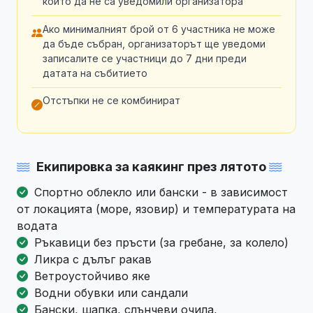
които да не са уведомили организатора
Ако минималният брой от 6 участника не може
да бъде събран, организаторът ще уведоми
записалите се участници до 7 дни преди
датата на събитието
Отстъпки не се комбинират
Екипировка за каякинг през лятото
Спортно облекло или бански - в зависимост
от локацията (море, язовир) и температурата на
водата
Ръкавици без пръсти (за гребане, за колело)
Ликра с дълъг ракав
Ветроустойчиво яке
Водни обувки или сандали
Бански, шапка, слънчеви очила,