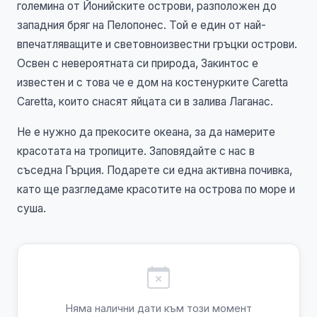
големина от Йонийските острови, разположен до
западния бряг на Пелопонес. Той е един от най-
впечатляващите и световноизвестни гръцки острови.
Освен с невероятната си природа, Закинтос е
известен и с това че е дом на костенурките Caretta
Caretta, които снасят яйцата си в залива Лаганас.
Не е нужно да прекосите океана, за да намерите
красотата на тропиците. Заповядайте с нас в
съседна Гърция. Подарете си една активна почивка,
като ще разгледаме красотите на острова по море и
суша.
Няма налични дати към този момент