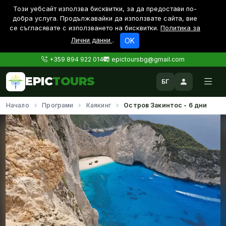
Този уебсайт използва бисквитки, за да предостави по-
дoбра услуга. Продължавайки да използвате сайта, вие
се съгласявате с използването на бисквитки.
Политика за
Лични данни
.
OK
+359 894 922 014
epictoursbg@gmail.com
EPIC
TOURS
БГ
Начало
Програми
Каякинг
Остров Закинтос - 6 дни