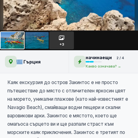
Остров Закинтос - 6 дни
+3
начинаещи
2 / 4
Гърция
Какво означава? →
Каяк екскурзия до остров Закинтос е не просто
пътешествие до място с отличителен яркосин цвят
на морето, уникални плажове (като най-известният е
Navagio Beach), смайващи водни пещери и скални
варовикови арки. Закинтос е мястото, което ще
омагьоса сърцето ви и ще разпали страст към
морските каяк приключения. Закинтос е третият по