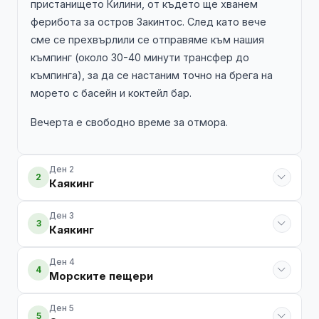
пристанището Килини, от където ще хванем
ферибота за остров Закинтос. След като вече
сме се прехвърлили се отправяме към нашия
къмпинг (около 30-40 минути трансфер до
къмпинга), за да се настаним точно на брега на
морето с басейн и коктейл бар.
Вечерта е свободно време за отмора.
Ден 2
2
Каякинг
Ден 3
3
Каякинг
Ден 4
4
Морските пещери
Ден 5
5