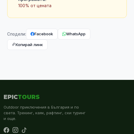
100% от цената
Facebook
WhatsApp
Сподели:
Копирай линк
EPIC
TOURS
Outdoor приключения в България и по
света. Трекинг, каяк, рафтинг, ски туринг
и още.