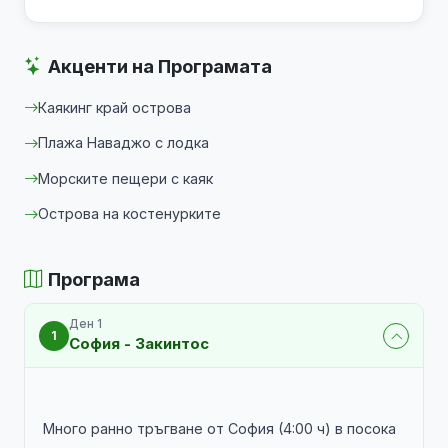
Акценти на Програмата
Каякинг край острова
Плажа Наваджо с лодка
Морските пещери с каяк
Острова на костенурките
Програма
Ден 1
1
София - Закинтос
Много ранно тръгване от София (4:00 ч) в посока