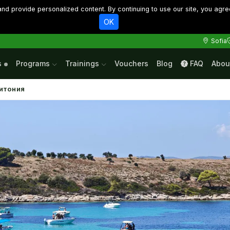
d provide personalized content. By continuing to use our site, you agre
OK
Sofia
s
Programs
Trainings
Vouchers
Blog
FAQ
Abou
итония