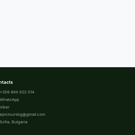
ntacts
+359 894 922 014
WhatsApp
Viber
epictoursbg@gmail.com
Sofia, Bulgaria