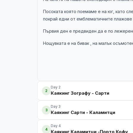
Посоката която поемаме е на юг, като с
покрай едни от емблематичните плажове 
Първия ден е предвиден да е по лежерен
Нощувката е на бивак , на малък осъмоте
Day 2
2
Каякинг Зографу - Сарти
Day 3
3
Каякинг Сарти - Каламитци
Day 4
4
Каякинг Каламитци -Порто Кофу