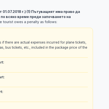
 от 01.07.2018 г.) (1) Пътуващият има право да
 по всяко време преди започването на
 tourist owes a penalty as follows:
as if there are actual expenses incurred for plane tickets,
as, bus tickets, etc., included in the package price of the
rt:
rt:
t: