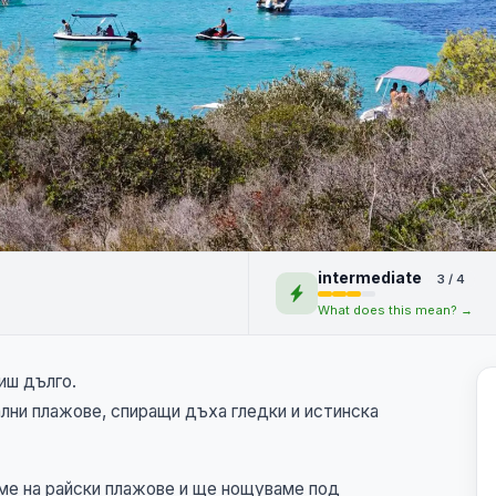
intermediate
3 / 4
NEW
+1
What does this mean? →
иш дълго.
ални плажове, спиращи дъха гледки и истинска
аме на райски плажове и ще нощуваме под