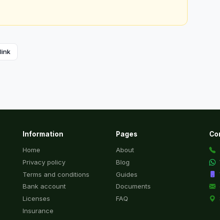
link
Information
Pages
Co
Home
About
Privacy policy
Blog
Terms and conditions
Guides
Bank account
Documents
Licenses
FAQ
Insurance