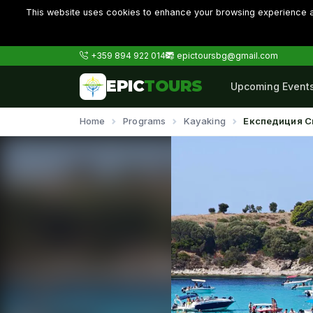
This website uses cookies to enhance your browsing experience an
+359 894 922 014
epictoursbg@gmail.com
EPIC
TOURS
Upcoming Event
Home
Programs
Kayaking
Експедиция С