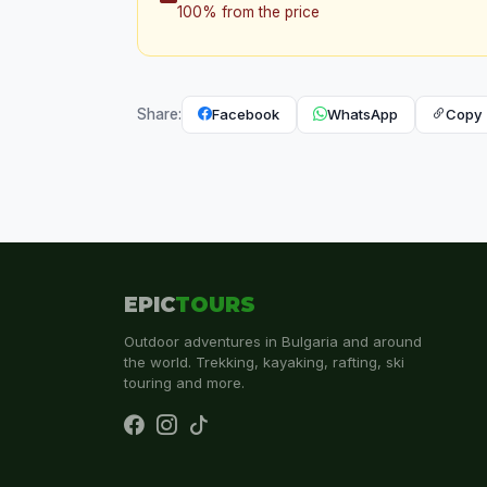
100% from the price
Facebook
WhatsApp
Copy 
Share:
EPIC
TOURS
Outdoor adventures in Bulgaria and around
the world. Trekking, kayaking, rafting, ski
touring and more.