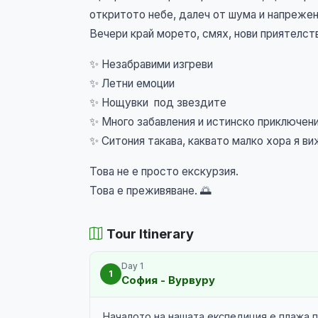
откритото небе, далеч от шума и напрежен
Вечери край морето, смях, нови приятелст
✨ Незабравими изгреви
✨ Летни емоции
✨ Нощувки под звездите
✨ Много забавления и истинско приключен
✨ Ситония такава, каквато малко хора я в
Това не е просто екскурзия.
Това е преживяване. 🌅
Tour Itinerary
Day 1
1
София - Вурвуру
Началото на нашата експедиция е плажа 