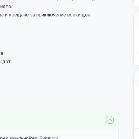
ието.
ва и усещане за приключение всеки ден.
ие
иждат
пред къмпинг Рея, Вурвуру