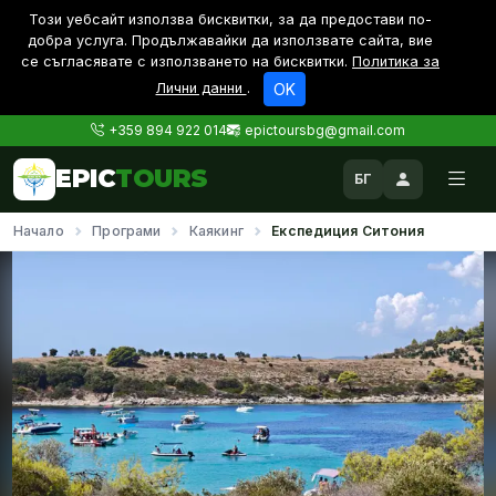
Този уебсайт използва бисквитки, за да предостави по-
дoбра услуга. Продължавайки да използвате сайта, вие
се съгласявате с използването на бисквитки.
Политика за
Лични данни
.
OK
+359 894 922 014
epictoursbg@gmail.com
EPIC
TOURS
БГ
Начало
Програми
Каякинг
Експедиция Ситония