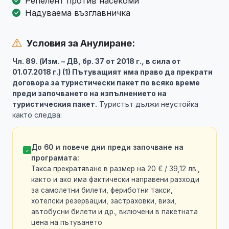
Репелент против насекоми
Надуваема възглавничка
Условия за Анулиране:
Чл. 89. (Изм. – ДВ, бр. 37 от 2018 г., в сила от
01.07.2018 г.) (1) Пътуващият има право да прекрати
договора за туристически пакет по всяко време
преди започването на изпълнението на
туристическия пакет.
Туристът дължи неустойка
както следва:
До 60 и повече дни преди започване на
програмата:
Такса прекратяване в размер на 20 € / 39,12 лв.,
както и ако има фактически направени разходи
за самолетни билети, фериботни такси,
хотелски резервации, застраховки, визи,
автобусни билети и др., включени в пакетната
цена на пътуването