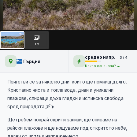
Експедиция Ситония
НОВО
+2
средно напр.
3 / 4
Гърция
Какво означава? →
Приготви се за няколко дни, които ще помниш дълго.
Кристално чиста и топла вода, диви и уникални
плажове, спиращи дъха гледки и истинска свобода
сред природата 🛶☀️
Ще гребем покрай скрити заливи, ще спираме на
райски плажове и ще нощуваме под откритото небе,
далеч от шума и напрежението.