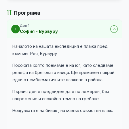
Програма
Ден 1
1
София - Вурвуру
Началото на нашата експедиция е плажа пред
къмпинг Рея, Вурвуру
Посоката която поемаме е на юг, като следваме
релефа на бреговата ивица. Ще преминен покрай
едни от емблематичните плажове в района.
Първия ден е предвиден да е по лежерен, без
напрежение и спокойно темпо на гребане.
Нощувката е на бивак , на малък осъмотен плаж.