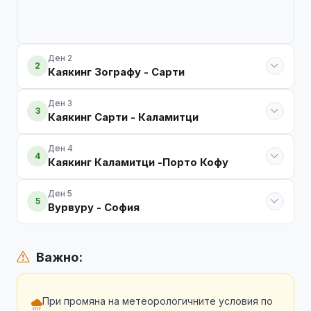
Ден 2
2
Каякинг Зографу - Сарти
Ден 3
3
Каякинг Сарти - Каламитци
Ден 4
4
Каякинг Каламитци -Порто Кофу
Ден 5
5
Вурвуру - София
Важно:
При промяна на метеорологичните условия по