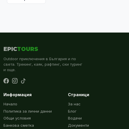
EPIC
TOURS
Outdoor приключения в България и по
света. Трекинг, каяк, рафтинг, ски туринг
и още.
Информация
Страници
Начало
За нас
Политика за лични данни
Блог
Общи условия
Водачи
Банкова сметка
Документи