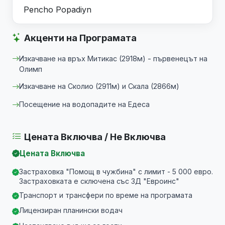
Pencho Popadiyn
Акценти на Програмата
Изкачване на връх Митикас (2918м) - първенецът на
Олимп
Изкачване на Сколио (2911м) и Скала (2866м)
Посещение на водопадите на Едеса
Цената Включва / Не Включва
Цената Включва
Застраховка "Помощ в чужбина" с лимит - 5 000 евро.
Застраховката е сключена със ЗД "Евроинс"
Транспорт и трансфери по време на програмата
Лицензиран планински водач