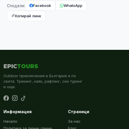
Facebook
WhatsApp
Сподели:
Копирай линк
EPIC
TOURS
Outdoor приключения в България и по
света. Трекинг, каяк, рафтинг, ски туринг
и още.
Информация
Страници
Начало
За нас
Политика за лични данни
Блог