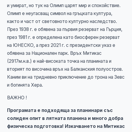
и умират, но тук на Олимп царят мир и спокойствие.
Олимп е неугасващ символ на гръцката култура,
както и част от световното културно наследство.
През 1938 г. е обявена за първия резерват на Гърция,
през 1981 г. е определена като биосферен резерват
на ЮНЕСКО, а през 2021 г. с президентски указ е
обявена за Национален парк. Връх Митикас
(2917м.н.в.) e най-високата точка на планината и
вторият по височина връх на Балканския полуостров.
Каним ви на тридневно приключение до трона на Зевс
и богинята Хера.
ВАЖНО !
Програмата е подходяща за планинари със
солиден опит в лятната планина и много добра
физическа подготовка! Изкачването на Митикас