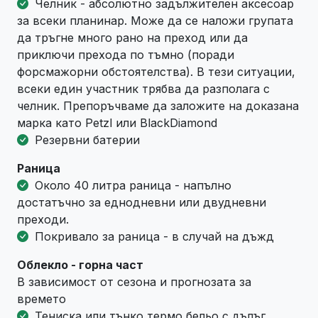
Челник - абсолютно задължителен аксесоар
за всеки планинар. Може да се наложи групата
да тръгне много рано на преход или да
приключи прехода по тъмно (поради
форсмажорни обстоятелства). В тези ситуации,
всеки един участник трябва да разполага с
челник. Препоръчваме да заложите на доказана
марка като Petzl или BlackDiamond
Резервни батерии
Раница
Около 40 литра раница - напълно
достатъчно за еднодневни или двудневни
преходи.
Покривало за раница - в случай на дъжд
Облекло - горна част
В зависимост от сезона и прогнозата за
времето
Тениска или тънко термо бельо с дълъг