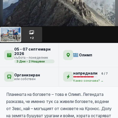
Връх МИТИКАС - планината
ОЛИМП
+2
05 - 07 септември
2026
Олимп
събота – понеделник
3 Дни - 2 Нощувки
напреднали
6 / 7
Организиран
или собствен
Какво означава? →
Планината на боговете – това е Олимп. Легендата
разказва, че именно тук са живели боговете, водени
от Зевс, най – могъщият от синовете на Кронос. Долу
на земята бушуват урагани и войни, хората остаряват