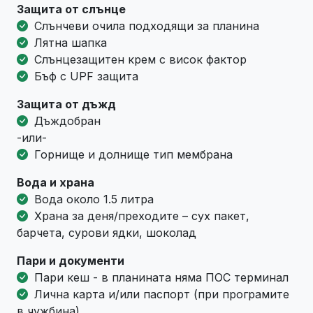
Защита от слънце
Слънчеви очила подходящи за планина
Лятна шапка
Слънцезащитен крем с висок фактор
Бъф с UPF защита
Защита от дъжд
Дъждобран
-или-
Горнище и долнище тип мембрана
Вода и храна
Вода около 1.5 литра
Храна за деня/преходите – сух пакет,
барчета, сурови ядки, шоколад
Пари и документи
Пари кеш - в планината няма ПОС терминал
Лична карта и/или паспорт (при програмите
в чужбина)