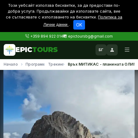
Този уебсайт използва бисквитки, за да предостави по-
дoбра услуга. Продължавайки да използвате сайта, вие
се съгласявате с използването на бисквитки.
Политика за
Лични данни
.
OK
+359 894 922 014
epictoursbg@gmail.com
EPIC
TOURS
БГ
Начало
Програми
Трекинг
Връх МИТИКАС - планината ОЛИМ