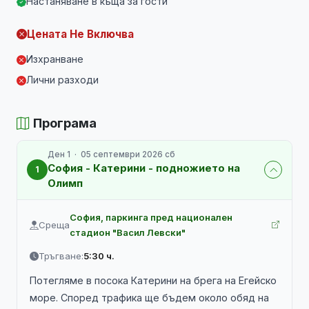
Настаняване в къща за гости
Цената Не Включва
Изхранване
Лични разходи
Програма
Ден 1 · 05 септември 2026 сб
София - Катерини - подножието на
1
Олимп
София, паркинга пред национален
Среща
стадион "Васил Левски"
Тръгване:
5:30 ч.
Потегляме в посока Катерини на брега на Егейско
море. Според трафика ще бъдем около обяд на