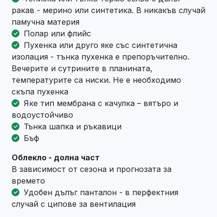
ракав - мерино или синтетика. В никакъв случай
памучна материя
Полар или флийс
Пухенка или друго яке със синтетична
изолация - тънка пухенка е препоръчително.
Вечерите и сутрините в планината,
температурите са ниски. Не е необходимо
скъпа пухенка
Яке тип мембрана с качулка – вятъро и
водоустойчиво
Тънка шапка и ръкавици
Бъф
Облекло - долна част
В зависимост от сезона и прогнозата за
времето
Удобен дълъг панталон - в перфектния
случай с ципове за вентилация