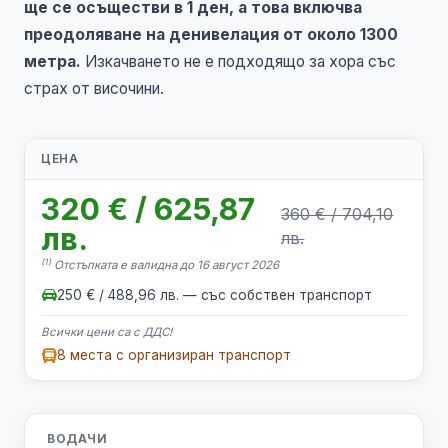
ще се осъществи в 1 ден, а това включва
преодоляване на денивелация от около 1300
метра.
Изкачването не е подходящo за хора със
страх от височини.
ЦЕНА
320 € / 625,87
360 € / 704,10
лв.
лв.
(1)
Отстъпката е валидна до 16 август 2026
250 € / 488,96 лв. — със собствен транспорт
Всички цени са с ДДС!
8 места с организиран транспорт
ВОДАЧИ