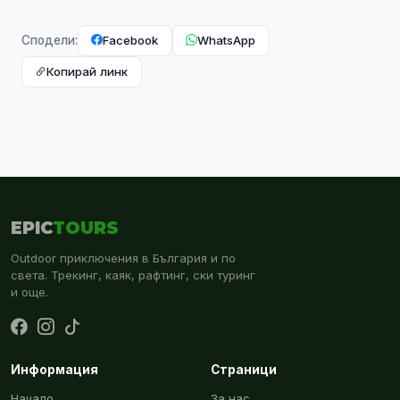
Facebook
WhatsApp
Сподели:
Копирай линк
EPIC
TOURS
Outdoor приключения в България и по
света. Трекинг, каяк, рафтинг, ски туринг
и още.
Информация
Страници
Начало
За нас