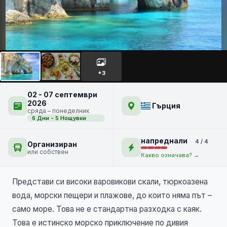
Остров Закинтос за
напреднали
НОВО
+3
02 - 07 септември
2026
Гърция
сряда – понеделник
6 Дни - 5 Нощувки
напреднали
4 / 4
Организиран
или собствен
Какво означава? →
Представи си високи варовикови скали, тюркоазена
вода, морски пещери и плажове, до които няма път –
само море. Това не е стандартна разходка с каяк.
Това е истинско морско приключение по дивия