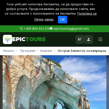
Този уебсайт използва бисквитки, за да предостави по-
дoбра услуга. Продължавайки да използвате сайта, вие
се съгласявате с използването на бисквитки.
Политика за
Лични данни
.
OK
+359 894 922 014
epictoursbg@gmail.com
EPIC
TOURS
БГ
Начало
Програми
Каякинг
Остров Закинтос за напреднал