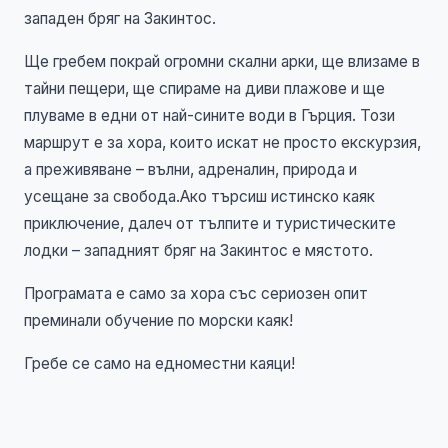
западен бряг на Закинтос.
Ще гребем покрай огромни скални арки, ще влизаме в
тайни пещери, ще спираме на диви плажове и ще
плуваме в едни от най-сините води в Гърция. Този
маршрут е за хора, които искат не просто екскурзия,
а преживяване – вълни, адреналин, природа и
усещане за свобода.Ако търсиш истинско каяк
приключение, далеч от тълпите и туристическите
лодки – западният бряг на Закинтос е мястото.
Програмата е само за хора със сериозен опит
преминали обучение по морски каяк!
Гребе се само на едноместни каяци!