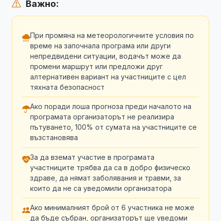
Важно:
При промяна на метеорологичните условия по
време на започнала програма или други
непредвидени ситуации, водачът може да
промени маршрут или предложи друг
алтернативен вариант на участниците с цел
тяхната безопасност
Ако поради лоша прогноза преди началото на
програмата организаторът не реализира
пътуването, 100% от сумата на участниците се
възстановява
За да вземат участие в програмата
участниците трябва да са в добро физическо
здраве, да нямат заболявания и травми, за
които да не са уведомили организатора
Ако минималният брой от 6 участника не може
да бъде събран, организаторът ще уведоми