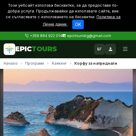
Този уебсайт използва бисквитки, за да предостави по-
дoбра услуга. Продължавайки да използвате сайта, вие
се съгласявате с използването на бисквитки.
Политика за
Лични данни
.
OK
+359 894 922 014
epictoursbg@gmail.com
EPIC
TOURS
БГ
Начало
Програми
Каякинг
Корфу за напреднали