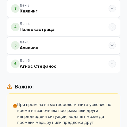
Ден 3
3
Каякинг
Ден 4
4
Палеокастрица
Ден 5
5
Ахилион
Ден 6
6
Агиос Стефанос
Важно:
При промяна на метеорологичните условия по
време на започнала програма или други
непредвидени ситуации, водачът може да
промени маршрут или предложи друг