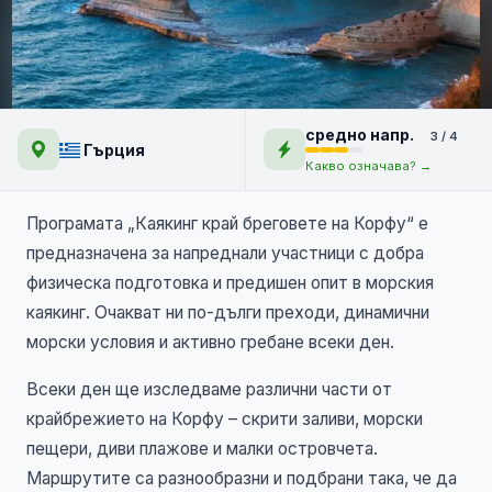
Корфу за напреднали
средно напр.
3 / 4
Гърция
Какво означава? →
Програмата „Каякинг край бреговете на Корфу“ е
предназначена за напреднали участници с добра
физическа подготовка и предишен опит в морския
каякинг. Очакват ни по-дълги преходи, динамични
морски условия и активно гребане всеки ден.
Всеки ден ще изследваме различни части от
крайбрежието на Корфу – скрити заливи, морски
пещери, диви плажове и малки островчета.
Маршрутите са разнообразни и подбрани така, че да