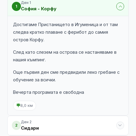
Ден 1
1
София - Корфу
Достигаме Пристанището в Игуменица и от там
следва кратко плаване с ферибот до самия
остров Корфу.
След като слезем на острова се настаняваме в
нашия къмпинг.
Още първия ден сме предвидили леко гребане с
обучение за всички.
Вечерта програмата е свободна
8,0 км
Ден 2
2
Сидари