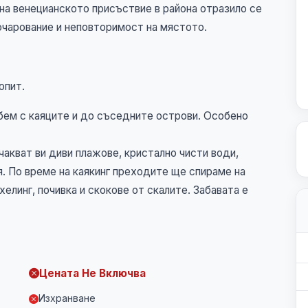
 на венецианското присъствие в района отразило се
очарование и неповторимост на мястото.
опит.
бем с каяците и до съседните острови. Особено
чакват ви диви плажове, кристално чисти води,
я. По време на каякинг преходите ще спираме на
елинг, почивка и скокове от скалите. Забавата е
Цената Не Включва
Изхранване