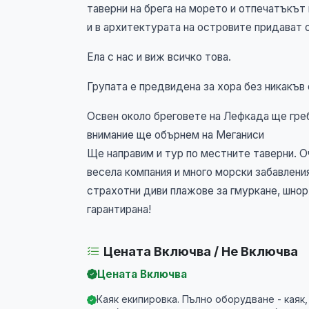
таверни на брега на морето и отпечатъкът
и в архитектурата на островите придават 
Ела с нас и виж всичко това.
Групата е предвидена за хора без никакъв 
Освен около бреговете на Лефкада ще гре
внимание ще обърнем на Меганиси
Ще направим и тур по местните таверни. О
весела компания и много морски забавлени
страхотни диви плажове за гмуркане, шнорх
гарантирана!
Цената Включва / Не Включва
Цената Включва
Каяк екипировка. Пълно оборудване - каяк,