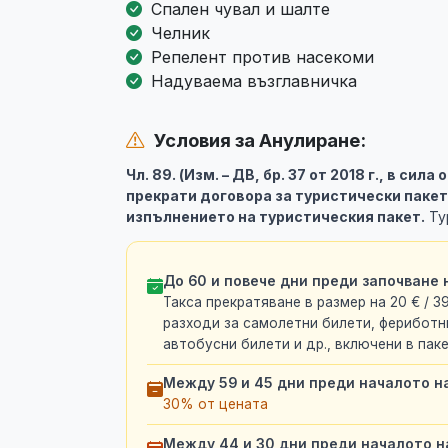
Спален чувал и шалте
Челник
Репелент против насекоми
Надуваема възглавничка
Условия за Анулиране:
Чл. 89. (Изм. – ДВ, бр. 37 от 2018 г., в сила
прекрати договора за туристически пакет
изпълнението на туристическия пакет.
Ту
До 60 и повече дни преди започване 
Такса прекратяване в размер на 20 € / 39
разходи за самолетни билети, фериботни
автобусни билети и др., включени в пак
Между 59 и 45 дни преди началото н
30% от цената
Между 44 и 30 дни преди началото н