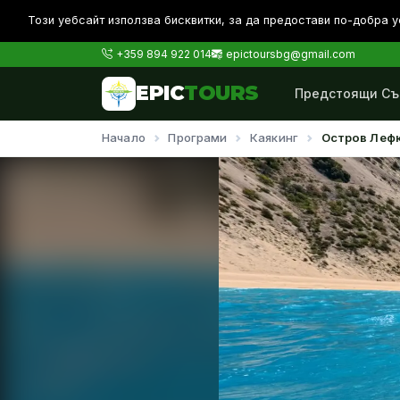
Този уебсайт използва бисквитки, за да предостави по-дoбра у
+359 894 922 014
epictoursbg@gmail.com
EPIC
TOURS
Предстоящи Съ
Начало
Програми
Каякинг
Остров Лефк