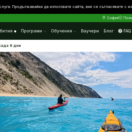
слуга. Продължавайки да използвате сайта, вие се съгласявате с и
София
Поли
бития
Програми
Обучения
Ваучери
Блог
FAQ
ада 6 дни