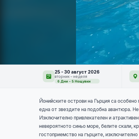
Остров Лефкада 6 д
25 - 30 август 2026
вторник – неделя
6 Дни - 5 Нощувки
Йонийските острови на Гърция са особено
една от звездите на подобна авантюра. Не
Изключително привлекателен и атрактивен 
невероятното синьо море, белите скали, к
гостоприемство на гърците, изключително 