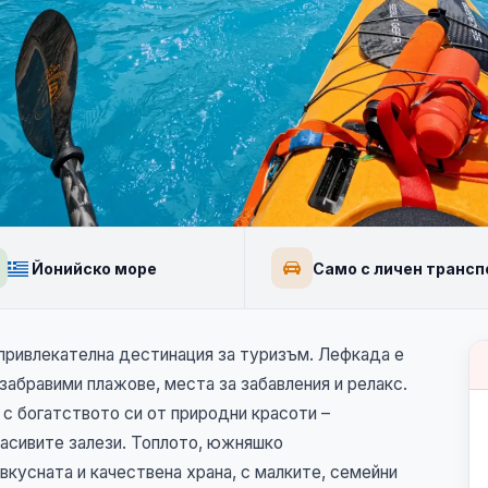
ни
Йонийско море
Само с личен трансп
+4
 привлекателна дестинация за туризъм. Лефкада е
забравими плажове, места за забавления и релакс.
с богатството си от природни красоти –
расивите залези. Топлото, южняшко
вкусната и качествена храна, с малките, семейни