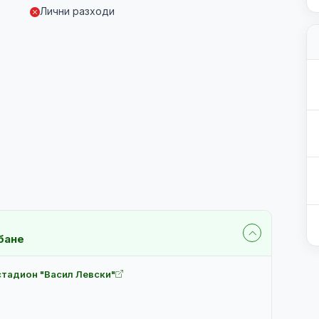
Лични разходи
бане
стадион "Васил Левски"