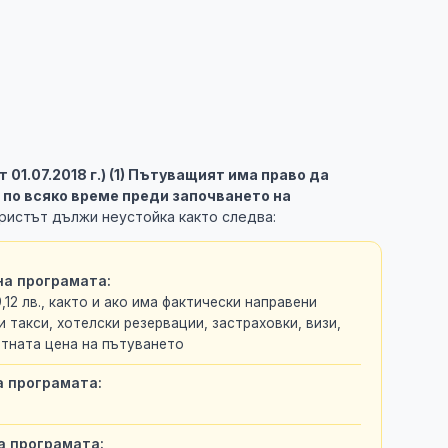
 от 01.07.2018 г.) (1) Пътуващият има право да
 по всяко време преди започването на
ристът дължи неустойка както следва:
на програмата:
,12 лв., както и ако има фактически направени
 такси, хотелски резервации, застраховки, визи,
етната цена на пътуването
а програмата:
а програмата: