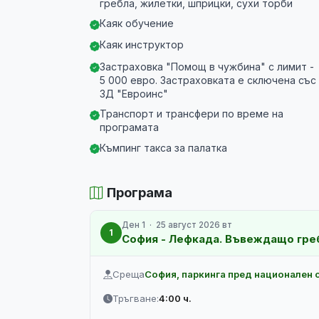
гребла, жилетки, шприцки, сухи торби
Каяк обучение
Каяк инструктор
Застраховка "Помощ в чужбина" с лимит -
5 000 евро. Застраховката е сключена със
ЗД "Евроинс"
Транспорт и трансфери по време на
програмата
Къмпинг такса за палатка
Програма
Ден 1 · 25 август 2026 вт
1
София - Лефкада. Въвеждащо гре
Среща
София, паркинга пред национален 
Тръгване:
4:00 ч.