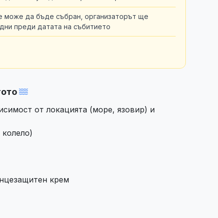
не може да бъде събран, организаторът ще
 дни преди датата на събитието
тото
исимост от локацията (море, язовир) и
 колело)
ънцезащитен крем