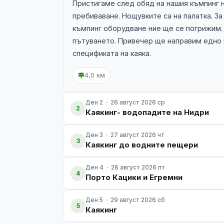
Пристигаме след обяд на нашия къмпинг н
пребиваване. Нощувките са на палатка. За
къмпинг оборудване ние ще се погрижим.
пътуването. Привечер ще направим едно г
спецификата на каяка.
4,0 км
Ден 2 · 26 август 2026 ср
2
Каякинг- водопадите на Нидри
Ден 3 · 27 август 2026 чт
3
Каякинг до водните пещери
Ден 4 · 28 август 2026 пт
4
Порто Кацики и Егремни
Ден 5 · 29 август 2026 сб
5
Каякинг