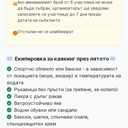
Ако минималният брой от 6 участника не може
да бъде събран, организаторът ще уведоми
записалите се участници до 7 дни преди
датата на събитието
Отстъпки не се комбинират
Екипировка за каякинг през лятото
Спортно облекло или бански - в зависимост
от локацията (море, язовир) и температурата на
водата
Ръкавици без пръсти (за гребане, за колело)
Ликра с дълъг ракав
Ветроустойчиво яке
Водни обувки или сандали
Бански, шапка, слънчеви очила,
слънцезащитен крем