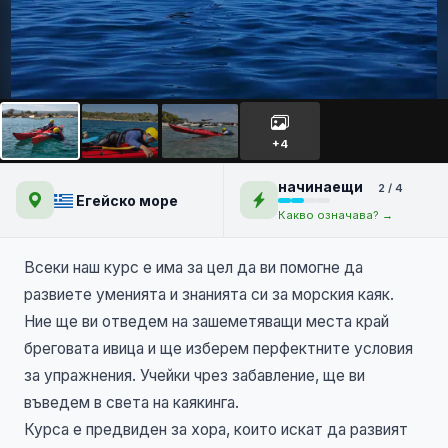
Курс по каяк в морски води
L1 /Гърция/
+4
начинаещи
2 / 4
Егейско море
Какво означава? →
Всеки наш курс е има за цел да ви помогне да
развиете уменията и знанията си за морския каяк.
Ние ще ви отведем на зашеметяващи места край
бреговата ивица и ще изберем перфектните условия
за упражнения. Учейки чрез забавление, ще ви
въведем в света на каякинга.
Курса е предвиден за хора, които искат да развият