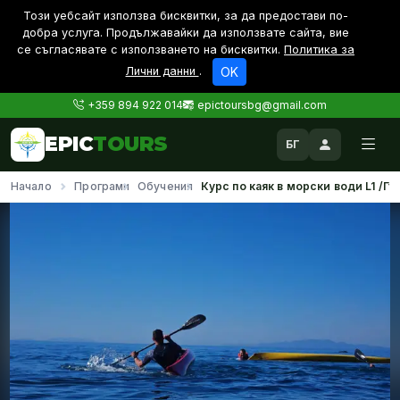
Този уебсайт използва бисквитки, за да предостави по-
дoбра услуга. Продължавайки да използвате сайта, вие
се съгласявате с използването на бисквитки.
Политика за
Лични данни
.
OK
+359 894 922 014
epictoursbg@gmail.com
EPIC
TOURS
БГ
Начало
Програми
Обучения
Курс по каяк в морски води L1 /Гъ